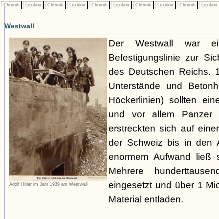
Chronik
Lexikon
Chronik
Lexikon
Chronik
Lexikon
Chronik
Lexikon
Chronik
Lexikon
Westwall
Der Westwall war ein
Befestigungslinie zur S
des Deutschen Reichs. 1
Unterstände und Betonh
Höckerlinien) sollten ei
und vor allem Panzer 
erstreckten sich auf ei
der Schweiz bis in den
enormem Aufwand ließ si
Mehrere hunderttausen
eingesetzt und über 1 M
Adolf Hitler im Jahr 1939 am Westwall
Material entladen.