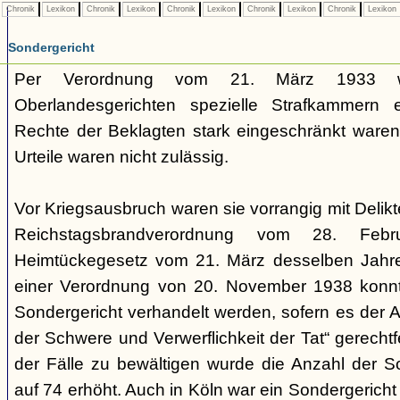
Chronik
Lexikon
Chronik
Lexikon
Chronik
Lexikon
Chronik
Lexikon
Chronik
Lexikon
Sondergericht
Per Verordnung vom 21. März 1933 
Oberlandesgerichten spezielle Strafkammern e
Rechte der Beklagten stark eingeschränkt waren.
Urteile waren nicht zulässig.
Vor Kriegsausbruch waren sie vorrangig mit Deli
Reichstagsbrandverordnung vom 28. Fe
Heimtückegesetz vom 21. März desselben Jahres
einer Verordnung von 20. November 1938 konnte
Sondergericht verhandelt werden, sofern es der 
der Schwere und Verwerflichkeit der Tat“ gerechtf
der Fälle zu bewältigen wurde die Anzahl der 
auf 74 erhöht. Auch in Köln war ein Sondergericht