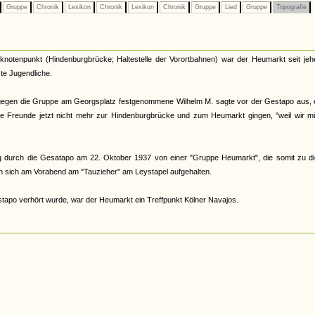
Gruppe
Chronik
Lexikon
Chronik
Lexikon
Chronik
Gruppe
Lied
Gruppe
Topografie
knotenpunkt (Hindenburgbrücke; Haltestelle der Vorortbahnen) war der Heumarkt seit jeh
ste Jugendliche.
egen die Gruppe am Georgsplatz festgenommene Wilhelm M. sagte vor der Gestapo aus, e
ne Freunde jetzt nicht mehr zur Hindenburgbrücke und zum Heumarkt gingen, "weil wir mi
ng durch die Gesatapo am 22. Oktober 1937 von einer "Gruppe Heumarkt", die somit zu d
en sich am Vorabend am "Tauzieher" am Leystapel aufgehalten.
apo verhört wurde, war der Heumarkt ein Treffpunkt Kölner Navajos.