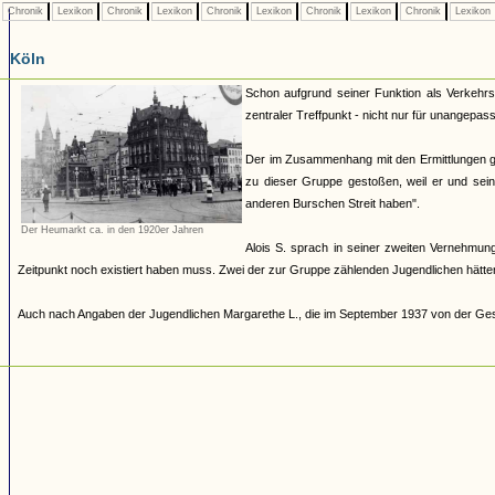
Chronik
Lexikon
Chronik
Lexikon
Chronik
Lexikon
Chronik
Lexikon
Chronik
Lexikon
Köln
Schon aufgrund seiner Funktion als Verkehrs
zentraler Treffpunkt - nicht nur für unangepas
Der im Zusammenhang mit den Ermittlungen g
zu dieser Gruppe gestoßen, weil er und sei
anderen Burschen Streit haben".
Der Heumarkt ca. in den 1920er Jahren
Alois S. sprach in seiner zweiten Vernehmu
Zeitpunkt noch existiert haben muss. Zwei der zur Gruppe zählenden Jugendlichen hätt
Auch nach Angaben der Jugendlichen Margarethe L., die im September 1937 von der Gest