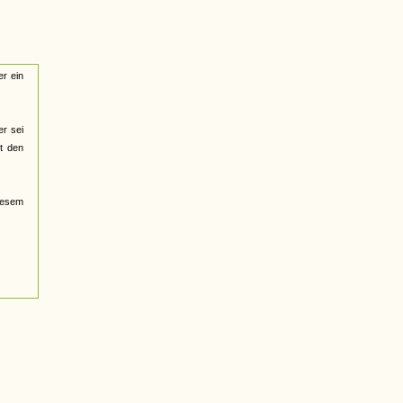
er ein
r sei
t den
iesem