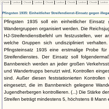
Chronik
Lexikon
Chronik
Lexikon
Chronik
Lexikon
Chronik
Lexikon
Chronik
Lexikon
Pfingsten 1935: Einheitlicher Streifendienst-Einsatz gegen illeg
Pfingsten 1935 soll ein einheitlicher Einsatz
Wandergruppen organisiert werden. Die Reichsjug
HJ-Streifendienstbefehl um festzustellen, wer 
welche Gruppen sich undiszipliniert verhalten
Pfingsteinsatz 1935 eine erstmalige Probe fü
Streifendienstes. Der Einsatz soll folgenderm
Bannbereich werden an jeder großen Verkehrsst
und Wandertrupps benutzt wird, Kontrollen eingeset
sind. Außer diesen feststationierten Kontrollen
eingesetzt, die im Bannbereich gelegene Wande
Jugendherbergen kontrollieren. (...) Die Stärke de
Streifen beträgt mindestens 5, höchstens 8 Mann e