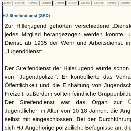
Chronik
Lexikon
Chronik
Lexikon
Chronik
Lexikon
Chronik
Lexikon
Chronik
Lexikon
HJ-Streifendienst (SRD)
Zur Hitlerjugend gehörten verschiedene „Dienst
jedes Mitglied herangezogen werden konnte, u
Dienst, ab 1935 der Wehr und Arbeitsdienst, in
„Jugenddienst“.
Der Streifendienst der Hitlerjugend wurde schon 
von "Jugendpolizei": Er kontrollierte das Verha
Öffentlichkeit und die Einhaltung von Jugends
Freizeit, außerdem sollten feindliche Gruppenbil
Der Streifendienst war das Organ zur Üb
Jugendlicher im Alter von 10-18 Jahren, die Ang
selbst mit eingeschlossen. Bei der Durchführu
sich HJ-Angehörige polizeiliche Befugnisse an, di