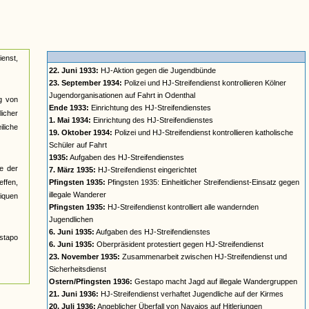
ienst,
22. Juni 1933:
HJ-Aktion gegen die Jugendbünde
23. September 1934:
Polizei und HJ-Streifendienst kontrollieren Kölner
Jugendorganisationen auf Fahrt in Odenthal
ng von
Ende 1933:
Einrichtung des HJ-Streifendienstes
icher
1. Mai 1934:
Einrichtung des HJ-Streifendienstes
liche
19. Oktober 1934:
Polizei und HJ-Streifendienst kontrollieren katholische
Schüler auf Fahrt
1935:
Aufgaben des HJ-Streifendienstes
e der
7. März 1935:
HJ-Streifendienst eingerichtet
effen,
Pfingsten 1935:
Pfingsten 1935: Einheitlicher Streifendienst-Einsatz gegen
illegale Wanderer
iquen
Pfingsten 1935:
HJ-Streifendienst kontrolliert alle wandernden
Jugendlichen
6. Juni 1935:
Aufgaben des HJ-Streifendienstes
stapo
6. Juni 1935:
Oberpräsident protestiert gegen HJ-Streifendienst
23. November 1935:
Zusammenarbeit zwischen HJ-Streifendienst und
Sicherheitsdienst
Ostern/Pfingsten 1936:
Gestapo macht Jagd auf illegale Wandergruppen
21. Juni 1936:
HJ-Streifendienst verhaftet Jugendliche auf der Kirmes
20. Juli 1936:
Angeblicher Überfall von Navajos auf Hitlerjungen