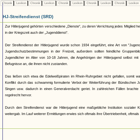
Chronik
Lexikon
Chronik
Lexikon
Chronik
Lexikon
Chronik
Lexikon
Chronik
Lexikon
HJ-Streifendienst (SRD)
Zur Hitlerjugend gehörten verschiedene „Dienste“, zu deren Verrichtung jedes Mitglied 
in der Kriegszeit auch der „Jugenddienst“.
Der Streifendienst der Hitlerjugend wurde schon 1934 eingeführt, eine Art von "Jugendpo
Jugendschutzbestimmungen in der Freizeit, außerdem sollten feindliche Gruppenb
Jugendlicher im Alter von 10-18 Jahren, die Angehörigen der Hitlerjugend selbst mi
Befugnisse an, die ihnen nicht zustanden.
Das ließen sich etwa die Edelweißpiraten im Rhein-Ruhrgebiet nicht gefallen, somit
Konflikt durch das schwammig formulierte Verbot der Weiterführung der Bündischen Ju
Singen usw. dadurch in einen Generalverdacht geriet. In zahlreichen Fällen brachte
regelrecht hervor.
Durch den Streifendienst war die Hitlerjugend eine maßgebliche Institution soziale
weitergab. Im Lauf weiterer Ermittlungen erwies sich oftmals ihre Übertriebenheit, oftmal