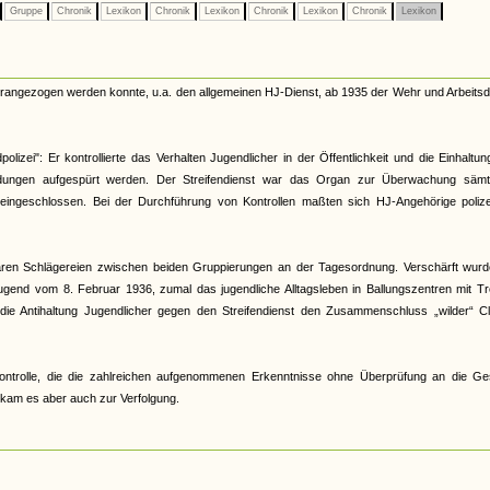
Gruppe
Chronik
Lexikon
Chronik
Lexikon
Chronik
Lexikon
Chronik
Lexikon
herangezogen werden konnte, u.a. den allgemeinen HJ-Dienst, ab 1935 der Wehr und Arbeitsd
lizei": Er kontrollierte das Verhalten Jugendlicher in der Öffentlichkeit und die Einhaltu
ildungen aufgespürt werden. Der Streifendienst war das Organ zur Überwachung sämtl
t eingeschlossen. Bei der Durchführung von Kontrollen maßten sich HJ-Angehörige polizei
 waren Schlägereien zwischen beiden Gruppierungen an der Tagesordnung. Verschärft wurd
gend vom 8. Februar 1936, zumal das jugendliche Alltagsleben in Ballungszentren mit Tr
 die Antihaltung Jugendlicher gegen den Streifendienst den Zusammenschluss „wilder“ Cl
r Kontrolle, die die zahlreichen aufgenommenen Erkenntnisse ohne Überprüfung an die Ge
s kam es aber auch zur Verfolgung.