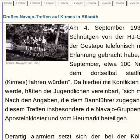
Chronik
Lexikon
Chronik
Lexikon
Chronik
Lexikon
Chronik
Lexikon
Chronik
Lexikon
Großes Navajo-Treffen auf Kirmes in Rösrath
Am 4. September 1937
Schnütgen von der HJ-Ge
der Gestapo telefonisch m
Erfahrung gebracht habe
September, etwa 100 N
Kölner "Navajos" um 1937
dem dortselbst stattf
(Kirmes) fahren würden". Da hierbei mit Konflikten
werde, hätten die Jugendlichen vereinbart, "sich 
Nach den Angaben, die dem Bannführer zugegang
diesem Treffen insbesondere die Navajo-Gruppen
Apostelnkloster und vom Heumarkt beteiligen.
Derartig alarmiert setzt sich der bei der K