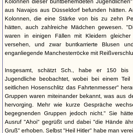
Kolonnen dieser buntbehemdeten Jugendlichen" 
aus Navajos aus Düsseldorf befunden hätten. A
Kolonnen, die eine Stärke von bis zu zehn Per
hätten, auch zahlreiche Mädchen gewesen. "Di
waren in einigen Fällen mit Kleidern gleicher
versehen, und zwar buntkarrierte Blusen un
enganliegende Manchesterröcke mit Reißverschlus
Insgesamt, schätzt Sch., habe er 150 bis 2
Jugendliche beobachtet, wobei bei einem Tei
seitlichen Hosenschlitz das Fahrtenmesser" hera
Gruppen waren miteinander bekannt, was aus de
hervorging. Mehr wie kurze Gespräche wechse
begegnenden Gruppen jedoch nicht." Sie hätt
Ausruf "Ahoi" gegrüßt und dabei "die Hände äh
Gruß" erhoben. Selbst "Heil Hitler" habe man ver