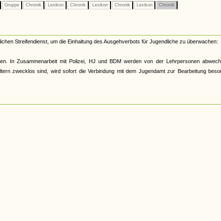
Gruppe
Chronik
Lexikon
Chronik
Lexikon
Chronik
Lexikon
Chronik
lichen Streifendienst, um die Einhaltung des Ausgehverbots für Jugendliche zu überwachen:
chen. In Zusammenarbeit mit Polizei, HJ und BDM werden von der Lehrpersonen abwech
tern zwecklos sind, wird sofort die Verbindung mit dem Jugendamt zur Bearbeitung beso