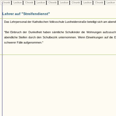
Chronik
Lexikon
Chronik
Lexikon
Chronik
Lexikon
Chronik
Lexikon
Chronik
Lexikon
Lehrer auf "Streifendienst"
Das Lehrpersonal der Katholischen Volksschule Lustheiderstraße beteiligt sich am abend
"Bei Einbruch der Dunkelheit haben sämtliche Schulkinder die Wohnungen aufzusu
abendliche Steifen durch den Schulbezirk unternommen. Wenn Einwirkungen auf die El
schwerer Fälle aufgenommen."