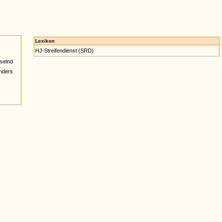
Lexikon
HJ-Streifendienst (SRD)
selnd
nders