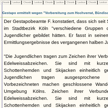
Chronik
Lexikon
Chronik
Lexikon
Chronik
Lexikon
Chronik
Lexikon
Chronik
Lexikon
Gestapo ermittelt wegen "Vorbereitung zum Hochverrat, Bündis
Der Gestapobeamte F. konstatiert, dass sich sei
im Stadtbezirk Köln "verschiedene Gruppen opp
Jugendlicher gebildet hätten. Er fasst in seine
Ermittlungsergebnisse des vergangenen halben 
"Die Jugendlichen tragen zum Zeichen ihrer Verb
Edelweissabzeichen. Sie sind mit kurz
Schottenhemden und Skijacken einheitlich ge
Jugendlichen tragen ausgesprochene 
Vorbezeichneten machen geschlossene Wande
Umgebung Kölns. Zeichen ihrer Verbunde
Edelweissabzeichen. Sie sind mit kurz
Schottenhemden und Skijacken einheitlich ge