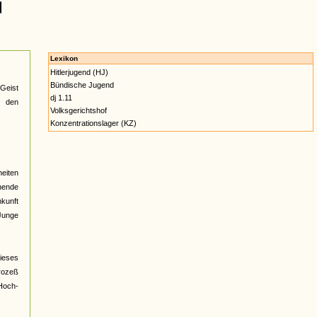
Lexikon
Hitlerjugend (HJ)
Bündische Jugend
 Geist
dj 1.11
n den
Volksgerichtshof
Konzentrationslager (KZ)
heiten
hnende
nkunft
 Junge
dieses
Prozeß
 Hoch-