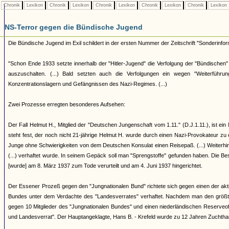
Chronik
Lexikon
Chronik
Lexikon
Chronik
Lexikon
Chronik
Lexikon
Chronik
Lexikon
NS-Terror gegen die Bündische Jugend
Die Bündische Jugend im Exil schildert in der ersten Nummer der Zeitschrift "Sonderinf
"Schon Ende 1933 setzte innerhalb der "Hitler-Jugend" die Verfolgung der "Bündische
auszuschalten. (...) Bald setzten auch die Verfolgungen ein wegen "Weiterfü
Konzentrationslagern und Gefängnissen des Nazi-Regimes. (...)
Zwei Prozesse erregten besonderes Aufsehen:
Der Fall Helmut H., Mitglied der "Deutschen Jungenschaft vom 1.11." (D.J.1.11.), ist ein M
steht fest, der noch nicht 21-jährige Helmut H. wurde durch einen Nazi-Provokateur zu 
Junge ohne Schwierigkeiten von dem Deutschen Konsulat einen Reisepaß. (...) Weiterhin 
(...) verhaftet wurde. In seinem Gepäck soll man "Sprengstoffe" gefunden haben. Die Besch
[wurde] am 8. März 1937 zum Tode verurteilt und am 4. Juni 1937 hingerichtet.
Der Essener Prozeß gegen den "Jungnationalen Bund" richtete sich gegen einen der akt
Bundes unter dem Verdachte des "Landesverrates" verhaftet. Nachdem man den größten 
gegen 10 Mitglieder des "Jungnationalen Bundes" und einen niederländischen Reserveoffi
und Landesverrat". Der Hauptangeklagte, Hans B. - Krefeld wurde zu 12 Jahren Zuchthaus 