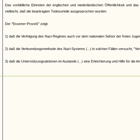
Das vorbildliche Eintreten der englischen und niederländischen Öffentlichkeit und da
vielleicht, daß die beantragten Todesurteile ausgesprochen wurden.
Der "Essener-Prozeß" zeigt:
1) daß die Verfolgung des Nazi-Regimes auch vor dem nationalen Sektor der freien Jug
2) daß die Verleumdungsmethode des Nazi-Systems (...) in solchen Fällen versucht, "Ver
3) daß die Unterstützungsaktionen im Auslande (...) eine Erleichterung und Hilfe für die A