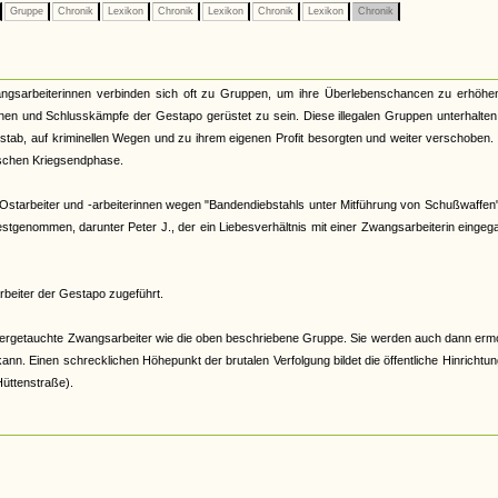
Gruppe
Chronik
Lexikon
Chronik
Lexikon
Chronik
Lexikon
Chronik
gsarbeiterinnen verbinden sich oft zu Gruppen, um ihre Überlebenschancen zu erhöhen
onen und Schlusskämpfe der Gestapo gerüstet zu sein. Diese illegalen Gruppen unterhalten
stab, auf kriminellen Wegen und zu ihrem eigenen Profit besorgten und weiter verschoben
tischen Kriegsendphase.
 Ostarbeiter und -arbeiterinnen wegen "Bandendiebstahls unter Mitführung von Schußwaffen"
tgenommen, darunter Peter J., der ein Liebesverhältnis mit einer Zwangsarbeiterin einge
rbeiter der Gestapo zugeführt.
ntergetauchte Zwangsarbeiter wie die oben beschriebene Gruppe. Sie werden auch dann erm
. Einen schrecklichen Höhepunkt der brutalen Verfolgung bildet die öffentliche Hinrichtu
üttenstraße).