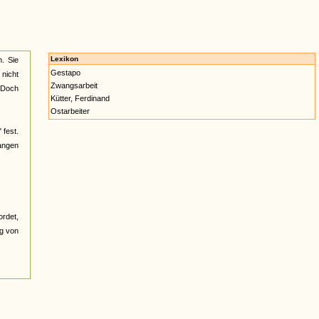
Lexikon
. Sie
Gestapo
 nicht
Zwangsarbeit
. Doch
Kütter, Ferdinand
Ostarbeiter
 fest.
gangen
ordet,
ng von