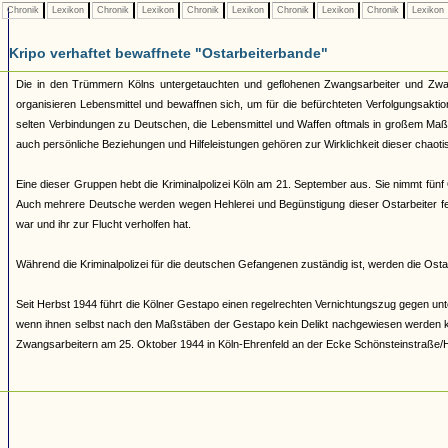
Chronik
Lexikon
Chronik
Lexikon
Chronik
Lexikon
Chronik
Lexikon
Chronik
Lexikon
Kripo verhaftet bewaffnete "Ostarbeiterbande"
Die in den Trümmern Kölns untergetauchten und geflohenen Zwangsarbeiter und Zwan
organisieren Lebensmittel und bewaffnen sich, um für die befürchteten Verfolgungsakti
selten Verbindungen zu Deutschen, die Lebensmittel und Waffen oftmals in großem Maß
auch persönliche Beziehungen und Hilfeleistungen gehören zur Wirklichkeit dieser chao
Eine dieser Gruppen hebt die Kriminalpolizei Köln am 21. September aus. Sie nimmt fünf
Auch mehrere Deutsche werden wegen Hehlerei und Begünstigung dieser Ostarbeiter fes
war und ihr zur Flucht verholfen hat.
Während die Kriminalpolizei für die deutschen Gefangenen zuständig ist, werden die Osta
Seit Herbst 1944 führt die Kölner Gestapo einen regelrechten Vernichtungszug gegen u
wenn ihnen selbst nach den Maßstäben der Gestapo kein Delikt nachgewiesen werden kann
Zwangsarbeitern am 25. Oktober 1944 in Köln-Ehrenfeld an der Ecke Schönsteinstraße/H