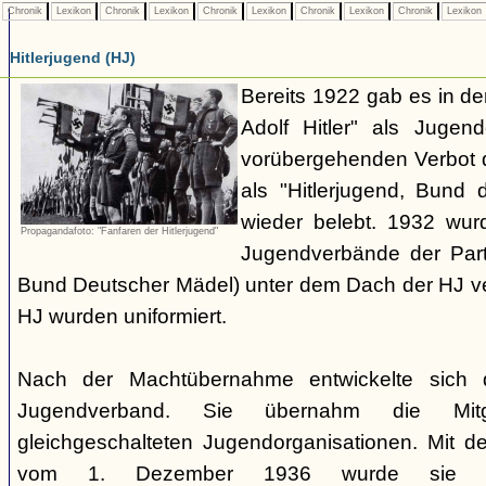
Chronik
Lexikon
Chronik
Lexikon
Chronik
Lexikon
Chronik
Lexikon
Chronik
Lexikon
Hitlerjugend (HJ)
Bereits 1922 gab es in 
Adolf Hitler" als Jugen
vorübergehenden Verbot d
als "Hitlerjugend, Bund 
wieder belebt. 1932 wurd
Propagandafoto: "Fanfaren der Hitlerjugend"
Jugendverbände der Part
Bund Deutscher Mädel) unter dem Dach der HJ vere
HJ wurden uniformiert.
Nach der Machtübernahme entwickelte sich 
Jugendverband. Sie übernahm die Mitgl
gleichgeschalteten Jugendorganisationen. Mit 
vom 1. Dezember 1936 wurde sie zu