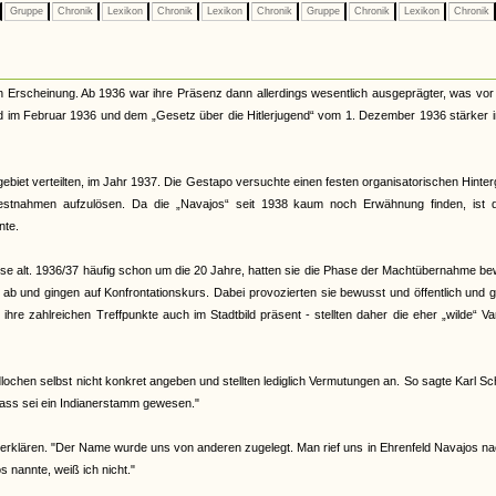
Gruppe
Chronik
Lexikon
Chronik
Lexikon
Chronik
Gruppe
Chronik
Lexikon
Chronik
n Erscheinung. Ab 1936 war ihre Präsenz dann allerdings wesentlich ausgeprägter, was vor
nd im Februar 1936 und dem „Gesetz über die Hitlerjugend“ vom 1. Dezember 1936 stärker 
ebiet verteilten, im Jahr 1937. Die Gestapo versuchte einen festen organisatorischen Hinte
Festnahmen aufzulösen. Da die „Navajos“ seit 1938 kaum noch Erwähnung finden, ist 
nte.
eise alt. 1936/37 häufig schon um die 20 Jahre, hatten sie die Phase der Machtübernahme b
d ab und gingen auf Konfrontationskurs. Dabei provozierten sie bewusst und öffentlich und 
re zahlreichen Treffpunkte auch im Stadtbild präsent - stellten daher die eher „wilde“ Va
ochen selbst nicht konkret angeben und stellten lediglich Vermutungen an. So sagte Karl Sc
ass sei ein Indianerstamm gewesen."
erklären. "Der Name wurde uns von anderen zugelegt. Man rief uns in Ehrenfeld Navajos na
nannte, weiß ich nicht."