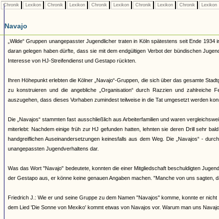
Chronik
Lexikon
Chronik
Lexikon
Chronik
Lexikon
Chronik
Lexikon
Chronik
Lexikon
Navajo
„Wilde“ Gruppen unangepasster Jugendlicher traten in Köln spätestens seit Ende 1934 i
daran gelegen haben dürfte, dass sie mit dem endgültigen Verbot der bündischen Juge
Interesse von HJ-Streifendienst und Gestapo rückten.
Ihren Höhepunkt erlebten die Kölner „Navajo“-Gruppen, die sich über das gesamte Stadtg
zu konstruieren und die angebliche „Organisation“ durch Razzien und zahlreiche 
auszugehen, dass dieses Vorhaben zumindest teilweise in die Tat umgesetzt werden kon
Die „Navajos“ stammten fast ausschließlich aus Arbeiterfamilien und waren vergleichsw
miterlebt: Nachdem einige früh zur HJ gefunden hatten, lehnten sie deren Drill sehr bal
handgreiflichen Auseinandersetzungen keinesfalls aus dem Weg. Die „Navajos“ - durch ih
unangepassten Jugendverhaltens dar.
Was das Wort "Navajo" bedeutete, konnten die einer Mitgliedschaft beschuldigten Jugendl
der Gestapo aus, er könne keine genauen Angaben machen. "Manche von uns sagten, d
Friedrich J.: Wie er und seine Gruppe zu dem Namen "Navajos" komme, konnte er nicht 
dem Lied 'Die Sonne von Mexiko' kommt etwas von Navajos vor. Warum man uns Navajos 