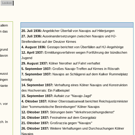
Lexikon
 allem
20. Juli 1936:
Angeblicher Überfall von Navajos auf Hitlerjungen
in das
27. Juli 1936:
Auseinandersetzungen zwischen Navajos und HJ-
Streifendienst auf der Deutzer Kirmes
4. August 1936:
Gestapo berichtet von Überfällen auf HJ-Angehörige
rgrund
12. April 1937:
Ermittlungsverfahren wegen Fortführung der bündischen
davon
Jugend
29. August 1937:
Kölner Nerother auf Fahrt verhaftet
5. September 1937:
Großes Navajo-Treffen auf Kirmes in Rösrath
ewusst
7. September 1937:
Navajos an Schlägerei auf dem Kalker Rummelplatz
gingen
beteiligt
14. September 1937:
Verhaftung eines Kölner Navajos und Konstruktion
riante
des Hochverrats: Ein Fallbeispiel
15. September 1937:
Auftakt zur "Navajo-Jagd"
4. Oktober 1937:
Kölner Oberstaatsanwalt berichtet Reichsjustizminister
h. vor
über "kommunistische Bestrebungen" Kölner Navajos
12. Oktober 1937:
Störungen beim "Verkehrserziehungsdienst"
16. Oktober 1937:
Festnahme auf dem Georgplatz
ch. In
21. Oktober 1937:
Großrazzia gegen "Navajos"
26. Oktober 1937:
Weitere Verhaftungen und Durchsuchungen Kölner
Navajos