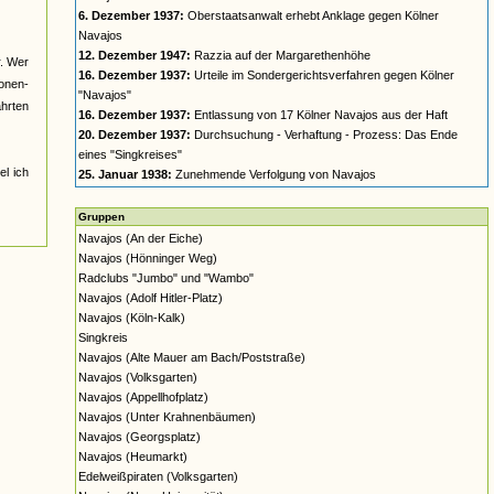
6. Dezember 1937:
Oberstaatsanwalt erhebt Anklage gegen Kölner
Navajos
12. Dezember 1947:
Razzia auf der Margarethenhöhe
r. Wer
16. Dezember 1937:
Urteile im Sondergerichtsverfahren gegen Kölner
nonen-
"Navajos"
ahrten
16. Dezember 1937:
Entlassung von 17 Kölner Navajos aus der Haft
20. Dezember 1937:
Durchsuchung - Verhaftung - Prozess: Das Ende
eines "Singkreises"
el ich
25. Januar 1938:
Zunehmende Verfolgung von Navajos
Gruppen
Navajos (An der Eiche)
Navajos (Hönninger Weg)
Radclubs "Jumbo" und "Wambo"
Navajos (Adolf Hitler-Platz)
Navajos (Köln-Kalk)
Singkreis
Navajos (Alte Mauer am Bach/Poststraße)
Navajos (Volksgarten)
Navajos (Appellhofplatz)
Navajos (Unter Krahnenbäumen)
Navajos (Georgsplatz)
Navajos (Heumarkt)
Edelweißpiraten (Volksgarten)