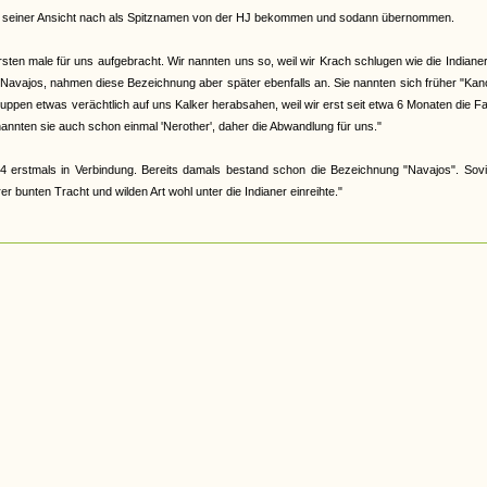
abe, seiner Ansicht nach als Spitznamen von der HJ bekommen und sodann übernommen.
en male für uns aufgebracht. Wir nannten uns so, weil wir Krach schlugen wie die Indiane
 Navajos, nahmen diese Bezeichnung aber später ebenfalls an. Sie nannten sich früher "Ka
 Gruppen etwas verächtlich auf uns Kalker herabsahen, weil wir erst seit etwa 6 Monaten die F
nannten sie auch schon einmal 'Nerother', daher die Abwandlung für uns."
4 erstmals in Verbindung. Bereits damals bestand schon die Bezeichnung "Navajos". Sovi
 bunten Tracht und wilden Art wohl unter die Indianer einreihte."