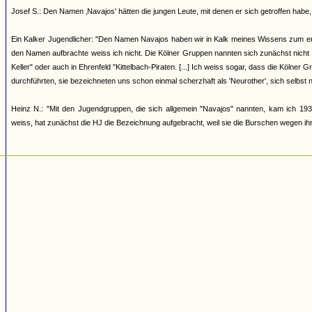
Josef S.: Den Namen ‚Navajos' hätten die jungen Leute, mit denen er sich getroffen h
Ein Kalker Jugendlicher: "Den Namen Navajos haben wir in Kalk meines Wissens zum erst
den Namen aufbrachte weiss ich nicht. Die Kölner Gruppen nannten sich zunächst nicht
Keller" oder auch in Ehrenfeld "Kittelbach-Piraten. [...] Ich weiss sogar, dass die Kölner
durchführten, sie bezeichneten uns schon einmal scherzhaft als 'Neurother', sich selbst 
Heinz N.: "Mit den Jugendgruppen, die sich allgemein "Navajos" nannten, kam ich 193
weiss, hat zunächst die HJ die Bezeichnung aufgebracht, weil sie die Burschen wegen ihrer