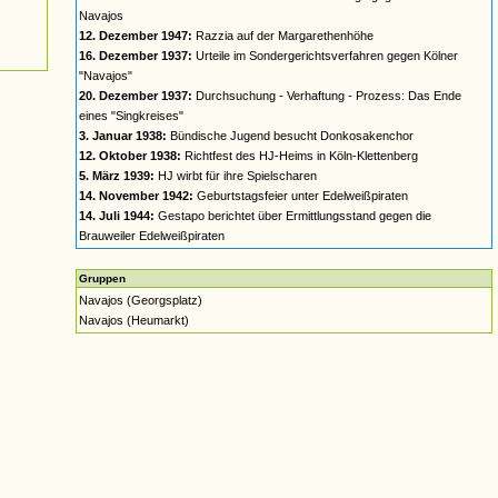
Navajos
12. Dezember 1947:
Razzia auf der Margarethenhöhe
16. Dezember 1937:
Urteile im Sondergerichtsverfahren gegen Kölner
"Navajos"
20. Dezember 1937:
Durchsuchung - Verhaftung - Prozess: Das Ende
eines "Singkreises"
3. Januar 1938:
Bündische Jugend besucht Donkosakenchor
12. Oktober 1938:
Richtfest des HJ-Heims in Köln-Klettenberg
5. März 1939:
HJ wirbt für ihre Spielscharen
14. November 1942:
Geburtstagsfeier unter Edelweißpiraten
14. Juli 1944:
Gestapo berichtet über Ermittlungsstand gegen die
Brauweiler Edelweißpiraten
Gruppen
Navajos (Georgsplatz)
Navajos (Heumarkt)