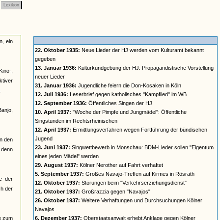
Lexikon
n, ein
22. Oktober 1935:
Neue Lieder der HJ werden vom Kulturamt bekannt
gegeben
13. Januar 1936:
Kulturkundgebung der HJ: Propagandistische Vorstellung
Kino-,
neuer Lieder
ktiver
31. Januar 1936:
Jugendliche feiern die Don-Kosaken in Köln
.
12. Juli 1936:
Leserbrief gegen katholisches "Kampflied" im WB
12. September 1936:
Öffentliches Singen der HJ
anjo,
10. April 1937:
"Woche der Pimpfe und Jungmädel": Öffentliche
Singstunden im Rechtsrheinischen
12. April 1937:
Ermittlungsverfahren wegen Fortführung der bündischen
Jugend
in den
23. Juni 1937:
Singwettbewerb in Monschau: BDM-Lieder sollen "Eigentum
, denn
eines jeden Mädel" werden
29. August 1937:
Kölner Nerother auf Fahrt verhaftet
5. September 1937:
Großes Navajo-Treffen auf Kirmes in Rösrath
e der
12. Oktober 1937:
Störungen beim "Verkehrserziehungsdienst"
ch der
21. Oktober 1937:
Großrazzia gegen "Navajos"
26. Oktober 1937:
Weitere Verhaftungen und Durchsuchungen Kölner
Navajos
re zum
6. Dezember 1937:
Oberstaatsanwalt erhebt Anklage gegen Kölner