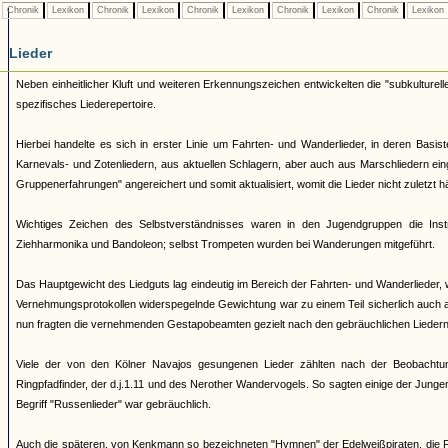
Chronik
Lexikon
Chronik
Lexikon
Chronik
Lexikon
Chronik
Lexikon
Chronik
Lexikon
Lieder
Neben einheitlicher Kluft und weiteren Erkennungszeichen entwickelten die "subkulturell
spezifisches Liederepertoire.
Hierbei handelte es sich in erster Linie um Fahrten- und Wanderlieder, in deren Basi
Karnevals- und Zotenliedern, aus aktuellen Schlagern, aber auch aus Marschliedern ei
Gruppenerfahrungen" angereichert und somit aktualisiert, womit die Lieder nicht zuletzt 
Wichtiges Zeichen des Selbstverständnisses waren in den Jugendgruppen die Ins
Ziehharmonika und Bandoleon; selbst Trompeten wurden bei Wanderungen mitgeführt.
Das Hauptgewicht des Liedguts lag eindeutig im Bereich der Fahrten- und Wanderlieder, 
Vernehmungsprotokollen widerspegelnde Gewichtung war zu einem Teil sicherlich auch 
nun fragten die vernehmenden Gestapobeamten gezielt nach den gebräuchlichen Liedern 
Viele der von den Kölner Navajos gesungenen Lieder zählten nach der Beobachtu
Ringpfadfinder, der d.j.1.11 und des Nerother Wandervogels. So sagten einige der Junge
Begriff "Russenlieder" war gebräuchlich.
Auch die späteren, von Kenkmann so bezeichneten "Hymnen" der Edelweißpiraten, die Fa