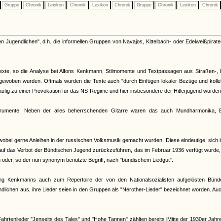
Gruppe
Chronik
Lexikon
Chronik
Lexikon
Chronik
Gruppe
Chronik
Lexikon
Chronik
en Jugendlichen", d.h. die informellen Gruppen von Navajos, Kittelbach- oder Edelweißpirate
stexte, so die Analyse bei Alfons Kenkmann, Stilmomente und Textpassagen aus Straßen-, 
ngewoben wurden. Oftmals wurden die Texte auch "durch Einfügen lokaler Bezüge und kolle
häufig zu einer Provokation für das NS-Regime und hier insbesondere der Hitlerjugend wurden
trumente. Neben der alles beherrschenden Gitarre waren das auch Mundharmonika, B
wobei gerne Anleihen in der russischen Volksmusik gemacht wurden. Diese eindeutige, sich 
auf das Verbot der Bündischen Jugend zurückzuführen, das im Februar 1936 verfügt wurde
oder, so der nun synonym benutzte Begriff, nach "bündischem Liedgut".
ng Kenkmanns auch zum Repertoire der von den Nationalsozialisten aufgelösten Bünd
ndlichen aus, ihre Lieder seien in den Gruppen als "Nerother-Lieder" bezeichnet worden. Au
hrtenlieder "Jenseits des Tales" und "Hohe Tannen" zählten bereits iMitte der 1930er Jah