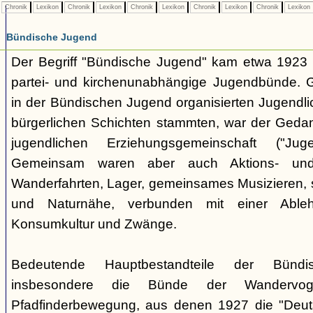
Chronik
Lexikon
Chronik
Lexikon
Chronik
Lexikon
Chronik
Lexikon
Chronik
Lexikon
Bündische Jugend
Der Begriff "Bündische Jugend" kam etwa 1923 a
partei- und kirchenunabhängige Jugendbünde.
in der Bündischen Jugend organisierten Jugendli
bürgerlichen Schichten stammten, war der Geda
jugendlichen Erziehungsgemeinschaft ("Jug
Gemeinsam waren aber auch Aktions- und
Wanderfahrten, Lager, gemeinsames Musizieren, s
und Naturnähe, verbunden mit einer Ableh
Konsumkultur und Zwänge.
Bedeutende Hauptbestandteile der Bünd
insbesondere die Bünde der Wandervo
Pfadfinderbewegung, aus denen 1927 die "Deuts