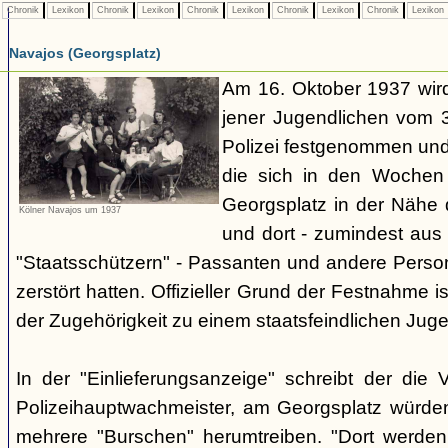
Chronik
Lexikon
Chronik
Lexikon
Chronik
Lexikon
Chronik
Lexikon
Chronik
Lexikon
Navajos (Georgsplatz)
Am 16. Oktober 1937 wird
jener Jugendlichen vom 3.
Polizei festgenommen un
die sich in den Woche
Georgsplatz in der Nähe 
Kölner Navajos um 1937
und dort - zumindest aus 
"Staatsschützern" - Passanten und andere Person
zerstört hatten. Offizieller Grund der Festnahme is
der Zugehörigkeit zu einem staatsfeindlichen Jug
In der "Einlieferungsanzeige" schreibt der die 
Polizeihauptwachmeister, am Georgsplatz würde
mehrere "Burschen" herumtreiben. "Dort werde