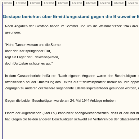
Chronik
Lexikon
Chronik
Lexikon
Chronik
Lexikon
Chronik
Lexikon
Chronik
Lexikon
Gestapo berichtet über Ermittlungsstand gegen die Brauweiler 
Nach Angaben der Gestapo haben im Sommer und um die Weihnachtszeit 1943 drei Kölne
gesungen:
"Hohe Tannen weisen uns die Sterne
über der Isar springender Flut,
liegt ein Lager der Edelweisspiraten,
doch Du Eisbär schützt es gut."
In dem Gestapobericht heißt es: "Nach eigenen Angaben waren den Beschuldigten
offensichtlich bei der Umstellung des Textes auf "Edelweißpiraten" darauf an, ihre oppo
Zöglingen zu anderer Zeit weitere sogenannte Edelweisspiratenlieder gesungen worden, i
Gegen die beiden Beschuldigten wurde am 24. Mai 1944 Anklage erhoben.
Einem der Jugendlichen (Karl Th.) kann nicht nachgewiesen werden, dass er darüber hina
hat. Gegen die beiden anderen Beschuldigten schwebt ein Verfahren bei der Staatsanwalt