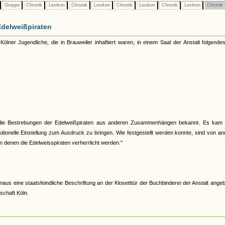
Gruppe
Chronik
Lexikon
Chronik
Lexikon
Chronik
Lexikon
Chronik
Lexikon
Chronik
Edelweißpiraten
r Jugendliche, die in Brauweiler inhaftiert waren, in einem Saal der Anstalt folgendes
 die Bestrebungen der Edelweißpiraten aus anderen Zusammenhängen bekannt. Es kam 
sitionelle Einstellung zum Ausdruck zu bringen. Wie festgestellt werden konnte, sind von a
n denen die Edelweisspiraten verherrlicht werden."
us eine staatsfeindliche Beschriftung an der Klosetttür der Buchbinderei der Anstalt ange
schaft Köln.