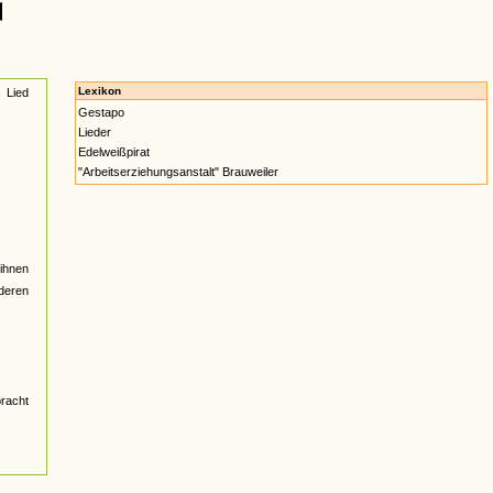
Lexikon
 Lied
Gestapo
Lieder
Edelweißpirat
"Arbeitserziehungsanstalt" Brauweiler
ihnen
nderen
bracht