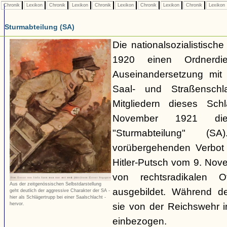
Chronik
Lexikon
Chronik
Lexikon
Chronik
Lexikon
Chronik
Lexikon
Chronik
Lexikon
Sturmabteilung (SA)
Die nationalsozialistisch
1920 einen Ordnerdi
Auseinandersetzung mit 
Saal- und Straßenschl
Mitgliedern dieses Sch
November 1921 die 
"Sturmabteilung" 
vorübergehenden Verbot
Hitler-Putsch vom 9. No
von rechtsradikalen Of
Aus der zeitgenössischen Selbstdarstellung
ausgebildet. Während d
geht deutlich der aggressive Charakter der SA -
hier als Schlägertrupp bei einer Saalschlacht -
sie von der Reichswehr i
hervor.
einbezogen.