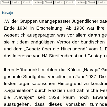
Chronik
Lexikon
Chronik
Lexikon
Chronik
Lexikon
Chronik
Lexikon
Chronik
Lexikon
Navajo
„Wilde“ Gruppen unangepasster Jugendlicher trate
Ende 1934 in Erscheinung. Ab 1936 war ihre 
wesentlich ausgeprägter, was vor allem daran ge
sie mit dem endgültigen Verbot der bündischen
und dem „Gesetz über die Hitlerjugend“ vom 1. 
das Interesse von HJ-Streifendienst und Gestapo 
Ihren Höhepunkt erlebten die Kölner „Navajo“-Gr
gesamte Stadtgebiet verteilten, im Jahr 1937. Di
festen organisatorischen Hintergrund zu konstru
„Organisation“ durch Razzien und zahlreiche F
die „Navajos“ seit 1938 kaum noch Erwähn
auszugehen, dass dieses Vorhaben zumindes