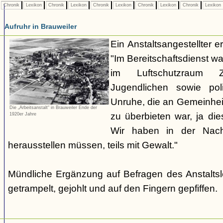
Chronik
Lexikon
Chronik
Lexikon
Chronik
Lexikon
Chronik
Lexikon
Chronik
Lexikon
Aufruhr in Brauweiler
Ein Anstaltsangestellter e
"Im Bereitschaftsdienst w
im Luftschutzraum 
Jugendlichen sowie poli
Unruhe, die an Gemeinhei
Die „Arbeitsanstalt“ in Brauweiler Ende der
zu überbieten war, ja die
1920er Jahre
Wir haben in der Nac
herausstellen müssen, teils mit Gewalt."
Mündliche Ergänzung auf Befragen des Anstaltsl
getrampelt, gejohlt und auf den Fingern gepfiffen.