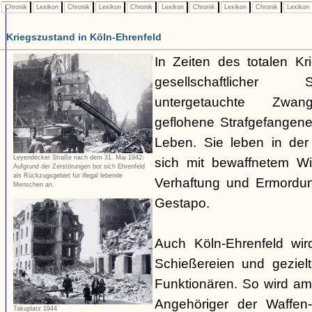
Chronik
Lexikon
Chronik
Lexikon
Chronik
Lexikon
Chronik
Lexikon
Chronik
Lexikon
Kriegszustand in Köln-Ehrenfeld
In Zeiten des totalen K
gesellschaftlicher
untergetauchte Zwangs
geflohene Strafgefangene
Leben. Sie leben in der 
Leyendecker Straße nach dem 31. Mai 1942:
sich mit bewaffnetem W
Aufgrund der Zerstörungen bot sich Ehrenfeld
als Rückzugsgebiet für illegal lebende
Verhaftung und Ermordun
Menschen an.
Gestapo.
Auch Köln-Ehrenfeld wir
Schießereien und geziel
Funktionären. So wird a
Angehöriger der Waffe
Takuplatz 1944