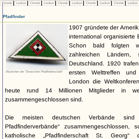
Chronik
Lexikon
Chronik
Lexikon
Chronik
Lexikon
Chronik
Lexikon
Chronik
Lexikon
Pfadfinder
1907 gründete der Amerik
international organisiert
Schon bald folgten w
zahlreichen Ländern
Deutschland. 1920 trafen
ersten Welttreffen un
Abzeichen der "Deutschen Pfadfinderschaft"
London die Weltkonferen
heute rund 14 Millionen Mitglieder in w
zusammengeschlossen sind.
Die meisten deutschen Verbände sind
Pfadfinderverbände“ zusammengeschlossen, 
katholische „Pfadfinderschaft St. Georg