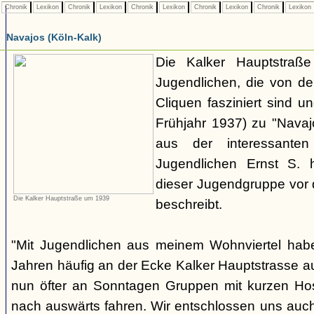
Chronik
Lexikon
Chronik
Lexikon
Chronik
Lexikon
Chronik
Lexikon
Chronik
Lexikon
Navajos (Köln-Kalk)
Die Kalker Hauptstraße
Jugendlichen, die von de
Cliquen fasziniert sind un
Frühjahr 1937) zu "Navaj
aus der interessante
Jugendlichen Ernst S. 
dieser Jugendgruppe vor 
Die Kalker Hauptstraße um 1939
beschreibt.
"Mit Jugendlichen aus meinem Wohnviertel habe
Jahren häufig an der Ecke Kalker Hauptstrasse au
nun öfter an Sonntagen Gruppen mit kurzen H
nach auswärts fahren. Wir entschlossen uns auc