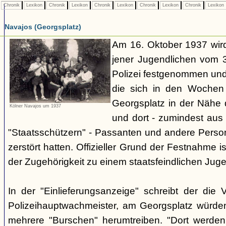
Chronik
Lexikon
Chronik
Lexikon
Chronik
Lexikon
Chronik
Lexikon
Chronik
Lexikon
Navajos (Georgsplatz)
Am 16. Oktober 1937 wird
jener Jugendlichen vom 3.
Polizei festgenommen un
die sich in den Woche
Georgsplatz in der Nähe 
Kölner Navajos um 1937
und dort - zumindest aus 
"Staatsschützern" - Passanten und andere Person
zerstört hatten. Offizieller Grund der Festnahme is
der Zugehörigkeit zu einem staatsfeindlichen Jug
In der "Einlieferungsanzeige" schreibt der die 
Polizeihauptwachmeister, am Georgsplatz würde
mehrere "Burschen" herumtreiben. "Dort werde