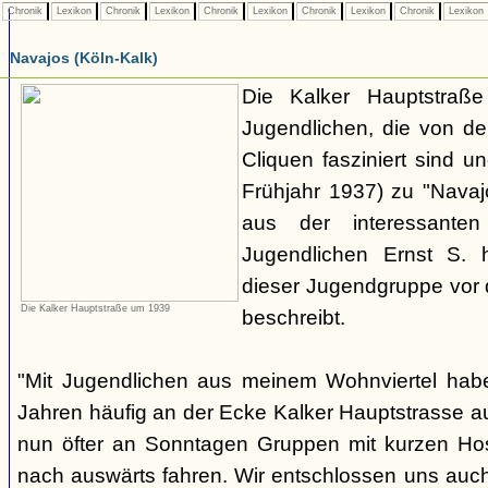
Chronik
Lexikon
Chronik
Lexikon
Chronik
Lexikon
Chronik
Lexikon
Chronik
Lexikon
Navajos (Köln-Kalk)
Die Kalker Hauptstraße
Jugendlichen, die von de
Cliquen fasziniert sind un
Frühjahr 1937) zu "Navaj
aus der interessante
Jugendlichen Ernst S. 
dieser Jugendgruppe vor 
Die Kalker Hauptstraße um 1939
beschreibt.
"Mit Jugendlichen aus meinem Wohnviertel habe
Jahren häufig an der Ecke Kalker Hauptstrasse au
nun öfter an Sonntagen Gruppen mit kurzen H
nach auswärts fahren. Wir entschlossen uns auc