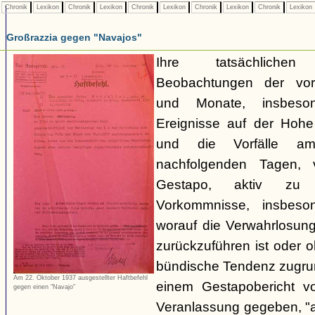
Chronik
Lexikon
Chronik
Lexikon
Chronik
Lexikon
Chronik
Lexikon
Chronik
Lexikon
Großrazzia gegen "Navajos"
Ihre tatsächliche
Beobachtungen der vo
und Monate, insbeso
Ereignisse auf der Hoh
und die Vorfälle a
nachfolgenden Tagen, 
Gestapo, aktiv zu 
Vorkommnisse, insbeson
worauf die Verwahrlosun
zurückzuführen ist oder 
bündische Tendenz zugrund
Am 22. Oktober 1937 ausgestellter Haftbefehl
einem Gestapobericht v
gegen einen "Navajo"
Veranlassung gegeben, "a