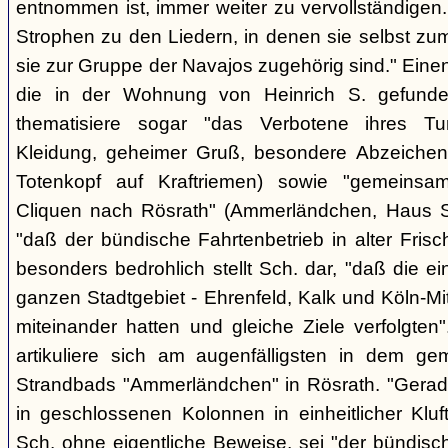
entnommen ist, immer weiter zu vervollständigen
Strophen zu den Liedern, in denen sie selbst zu
sie zur Gruppe der Navajos zugehörig sind." Einen
die in der Wohnung von Heinrich S. gefunden
thematisiere sogar "das Verbotene ihres Tuns
Kleidung, geheimer Gruß, besondere Abzeichen (z
Totenkopf auf Kraftriemen) sowie "gemeinsa
Cliquen nach Rösrath" (Ammerländchen, Haus St
"daß der bündische Fahrtenbetrieb in alter Frisch
besonders bedrohlich stellt Sch. dar, "daß die 
ganzen Stadtgebiet - Ehrenfeld, Kalk und Köln-M
miteinander hatten und gleiche Ziele verfolgt
artikuliere sich am augenfälligsten in dem ge
Strandbads "Ammerländchen" in Rösrath. "Gerade
in geschlossenen Kolonnen in einheitlicher Kluft 
Sch. ohne eigentliche Beweise, sei "der bündisc