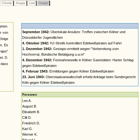
Chronik
Gruppe
Lied
Gruppe
rten.
September 1942:
Überlokale Ansätze: Treffen zwischen Kölner und
ke von
Düsseldorfer Jugendlichen
Einige
4. Oktober 1942:
HJ-Streife kontrolliert Edelweißpiraten auf Fahrt
n. Es
1. Dezember 1942:
Gestapo ermittelt wegen "Vorbereitung zum
ajos"
Hochverrat, Bündische Betätigung u.a.m"
et. D.
4. Dezember 1942:
Festnahmewelle in Kölner Gaststätten: Harter Schlag
 dass
gegen Edelweißpiraten
4. Februar 1943:
Ermittlungen gegen Kölner Edelweißpiraten
23. Juni 1943:
Oberstaatsanwaltschaft erhebt Anklage beim Sondergericht
Köln gegen Kölner Edelweißpiraten
Personen
Leo A.
August B.
Elisabeth B.
Cilli D.
Friedrich D.
Karl G.
Werner K.