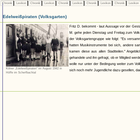
Chronik
Lexikon
Chronik
Lexikon
Chronik
Lexikon
Chronik
Lexikon
Chronik
Lexikon
Edelweißpiraten (Volksgarten)
Fritz D. bekommt - laut Aussage vor der Ges
M. gehe jeden Dienstag und Freitag zum Volk
der Volksgartengruppe wie folgt: "Es versam
hatten Musikinstrumente bei sich, andere sa
kamen diese aus allen Stadtteilen." Angeb
gehandele und ihn gefragt, ob er Mitglied we
wolle nur unter der Bedingung weiter zum V
Kölner „Edelweißpiraten“ im August 1942 in
sich noch mehr Jugendliche dazu gesellen, da
Höffe im Scherfbachtal