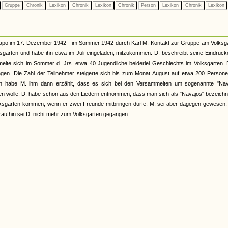
Gruppe
Chronik
Lexikon
Chronik
Lexikon
Chronik
Person
Lexikon
Chronik
Lexikon
tapo im 17. Dezember 1942 - im Sommer 1942 durch Karl M. Kontakt zur Gruppe am Volksga
sgarten und habe ihn etwa im Juli eingeladen, mitzukommen. D. beschreibt seine Eindrüc
melte sich im Sommer d. Jrs. etwa 40 Jugendliche beiderlei Geschlechts im Volksgarten. 
ngen. Die Zahl der Teilnehmer steigerte sich bis zum Monat August auf etwa 200 Persone
lich habe M. ihm dann erzählt, dass es sich bei den Versammelten um sogenannte "Nav
rden wolle. D. habe schon aus den Liedern entnommen, dass man sich als "Navajos" bezeichn
olksgarten kommen, wenn er zwei Freunde mitbringen dürfe. M. sei aber dagegen gewesen,
raufhin sei D. nicht mehr zum Volksgarten gegangen.