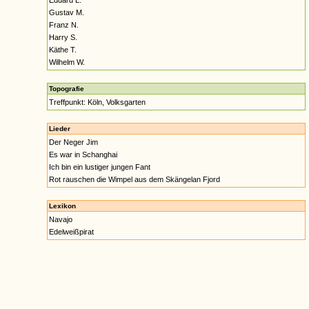
Eduard L.
Gustav M.
Franz N.
Harry S.
Käthe T.
Wilhelm W.
Topografie
Treffpunkt: Köln, Volksgarten
Lieder
Der Neger Jim
Es war in Schanghai
Ich bin ein lustiger jungen Fant
Rot rauschen die Wimpel aus dem Skängelan Fjord
Lexikon
Navajo
Edelweißpirat