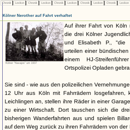
Chronik
Lexikon
Chronik
Lexikon
Chronik
Lexikon
Chronik
Lexikon
Chronik
Lexikon
Kölner Nerother auf Fahrt verhaftet
Auf ihrer Fahrt von Köln
die drei Kölner Jugendli
und Elisabeth P., "die
urteilen einer bündische
einem HJ-Streifenführ
Kölner "Navajos" um 1937
Ortspolizei Opladen gebra
Sie sind - wie aus den polizeilichen Vernehmunge
12 Uhr aus Köln mit Fahrrädern losgefahren,
Leichlingen an, stellen ihre Räder in einer Gara
zu einer Wirtschaft. Dort tauschen sich die dre
bisherigen Wanderfahrten aus und spielen Billar
auf dem Weg zurück zu ihren Fahrrädern von der H