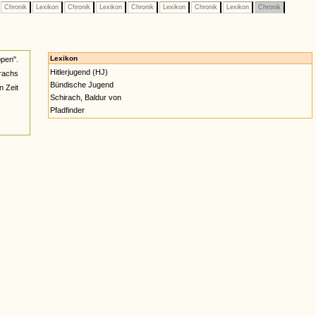
Chronik
Lexikon
Chronik
Lexikon
Chronik
Lexikon
Chronik
Lexikon
Chronik
Lexikon
pen".
Hitlerjugend (HJ)
rachs
Bündische Jugend
n Zeit
Schirach, Baldur von
Pfadfinder