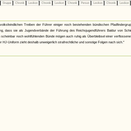
Gruppe
Chronik
Lexikon
Chronik
Lexikon
Chronik
Person
Lexikon
Chronik
Lexikon
lksfeindlichen Treiben der Führer einiger noch bestehenden bündischen Pfadfindergrup
ung, dass sie als Jugendverbände der Führung des Reichsjugendführers Baldur von Schi
ung scheinbar noch wohlfühlenden Bünde mögen auch ruhig als Überbleibsel einer verflossene
r HJ-Uniform zieht deshalb unweigerlich strafrechtliche und sonstige Folgen nach sich."