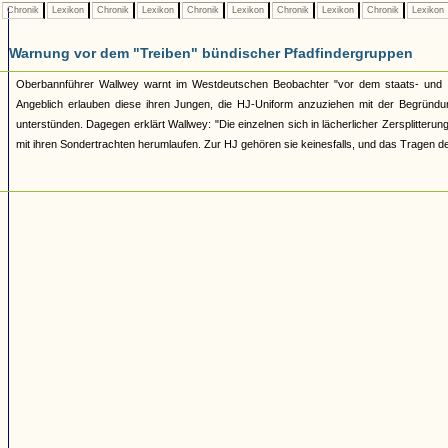
Chronik
Lexikon
Chronik
Lexikon
Chronik
Lexikon
Chronik
Lexikon
Chronik
Lexikon
Warnung vor dem "Treiben" bündischer Pfadfindergruppen
Oberbannführer Wallwey warnt im Westdeutschen Beobachter "vor dem staats- und vo
Angeblich erlauben diese ihren Jungen, die HJ-Uniform anzuziehen mit der Begründ
unterstünden. Dagegen erklärt Wallwey: "Die einzelnen sich in lächerlicher Zersplitter
mit ihren Sondertrachten herumlaufen. Zur HJ gehören sie keinesfalls, und das Tragen de