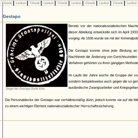
Chronik
Lexikon
Chronik
Lexikon
Chronik
Lexikon
Chronik
Lexikon
Chronik
Lexikon
Gestapo
Bereits vor der nationalsozialistischen Mach
dieser Abteilung entwickelte sich im April 19
vorging. Ab 1936 wurde sie mit der Kriminalpoli
Die Gestapo konnte ohne jede Bindung an
Nachhinein die Änderung von Gerichtsurteilen 
Verfahren gehörten zu ihren gängigen Methoden.
Im Laufe der Jahre wuchs die Gruppe der von 
sondern beispielsweise auch gegen die so ge
ausländische Zwangsarbeiter und Kriegsgefan
Siegel der Gestapo-Stelle Köln
Die Personaldecke der Gestapo war verhältnismäßig dünn, jedoch konnte sie auf die Mit
zu einem wichtigen Element nationalsozialistischer Herrschaftssicherung.