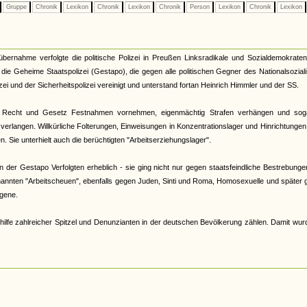
Gruppe
Chronik
Lexikon
Chronik
Lexikon
Chronik
Person
Lexikon
Chronik
Lexikon
tübernahme verfolgte die politische Polizei in Preußen Linksradikale und Sozialdemokrate
33 die Geheime Staatspolizei (Gestapo), die gegen alle politischen Gegner des Nationalsozia
zei und der Sicherheitspolizei vereinigt und unterstand fortan Heinrich Himmler und der SS.
 Recht und Gesetz Festnahmen vornehmen, eigenmächtig Strafen verhängen und sog
verlangen. Willkürliche Folterungen, Einweisungen in Konzentrationslager und Hinrichtunge
 Sie unterhielt auch die berüchtigten "Arbeitserziehungslager".
der Gestapo Verfolgten erheblich - sie ging nicht nur gegen staatsfeindliche Bestrebunge
nannten "Arbeitscheuen", ebenfalls gegen Juden, Sinti und Roma, Homosexuelle und später
gene.
hilfe zahlreicher Spitzel und Denunzianten in der deutschen Bevölkerung zählen. Damit wur