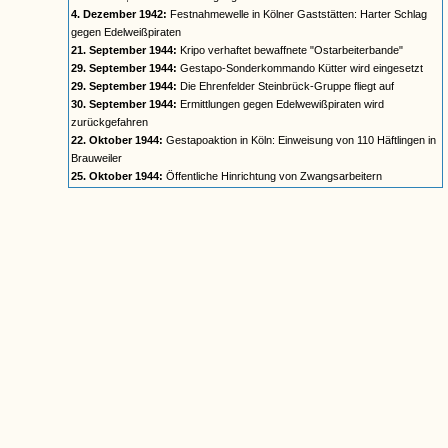
4. Dezember 1942:
Festnahmewelle in Kölner Gaststätten: Harter Schlag
gegen Edelweißpiraten
21. September 1944:
Kripo verhaftet bewaffnete "Ostarbeiterbande"
29. September 1944:
Gestapo-Sonderkommando Kütter wird eingesetzt
29. September 1944:
Die Ehrenfelder Steinbrück-Gruppe fliegt auf
30. September 1944:
Ermittlungen gegen Edelwewißpiraten wird
zurückgefahren
22. Oktober 1944:
Gestapoaktion in Köln: Einweisung von 110 Häftlingen in
Brauweiler
25. Oktober 1944:
Öffentliche Hinrichtung von Zwangsarbeitern