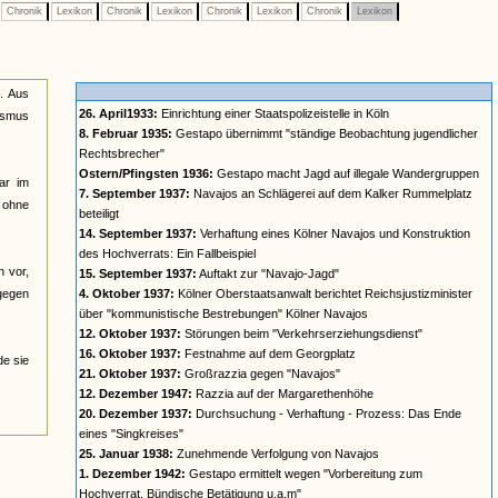
Chronik
Lexikon
Chronik
Lexikon
Chronik
Lexikon
Chronik
Lexikon
n. Aus
26. April1933:
Einrichtung einer Staatspolizeistelle in Köln
lismus
8. Februar 1935:
Gestapo übernimmt "ständige Beobachtung jugendlicher
Rechtsbrecher"
Ostern/Pfingsten 1936:
Gestapo macht Jagd auf illegale Wandergruppen
ar im
7. September 1937:
Navajos an Schlägerei auf dem Kalker Rummelplatz
n ohne
beteiligt
14. September 1937:
Verhaftung eines Kölner Navajos und Konstruktion
des Hochverrats: Ein Fallbeispiel
n vor,
15. September 1937:
Auftakt zur "Navajo-Jagd"
 gegen
4. Oktober 1937:
Kölner Oberstaatsanwalt berichtet Reichsjustizminister
über "kommunistische Bestrebungen" Kölner Navajos
12. Oktober 1937:
Störungen beim "Verkehrserziehungsdienst"
16. Oktober 1937:
Festnahme auf dem Georgplatz
de sie
21. Oktober 1937:
Großrazzia gegen "Navajos"
12. Dezember 1947:
Razzia auf der Margarethenhöhe
20. Dezember 1937:
Durchsuchung - Verhaftung - Prozess: Das Ende
eines "Singkreises"
25. Januar 1938:
Zunehmende Verfolgung von Navajos
1. Dezember 1942:
Gestapo ermittelt wegen "Vorbereitung zum
Hochverrat, Bündische Betätigung u.a.m"