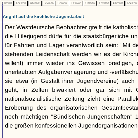
Chronik
Lexikon
Chronik
Lexikon
Chronik
Lexikon
Chronik
Lexikon
Chronik
Lexikon
Angriff auf die kirchliche Jugendarbeit
Der Westdeutsche Beobachter greift die katholisch
die Hitlerjugend dürfe für die staatsbürgerliche un
für Fahrten und Lager verantwortlich sein: "Mit
stehenden Leidenschaft werden wir es der Kirche
willen!) immer wieder ins Gewissen predigen, 
unerlaubten Aufgabenverlagerung und -verfälsch
sie etwa (in Gestalt ihrer Jugendvereine) auch k
geht, in Zelten biwakiert oder gar sich mit G
nationalsozialistische Zeitung zieht eine Paralle
Eroberung des organisatorischen Gesamtbest
noch mächtigen "Bündischen Jungenschaften" 1
die großen konfessionellen Jugendorganisationen