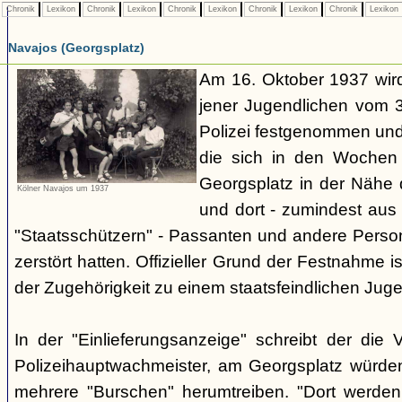
Chronik
Lexikon
Chronik
Lexikon
Chronik
Lexikon
Chronik
Lexikon
Chronik
Lexikon
Navajos (Georgsplatz)
Am 16. Oktober 1937 wird
jener Jugendlichen vom 3.
Polizei festgenommen un
die sich in den Woche
Georgsplatz in der Nähe 
Kölner Navajos um 1937
und dort - zumindest aus 
"Staatsschützern" - Passanten und andere Person
zerstört hatten. Offizieller Grund der Festnahme is
der Zugehörigkeit zu einem staatsfeindlichen Jug
In der "Einlieferungsanzeige" schreibt der die 
Polizeihauptwachmeister, am Georgsplatz würde
mehrere "Burschen" herumtreiben. "Dort werde