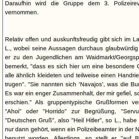
Daraufhin wird die Gruppe dem 3. Polizeirev
vernommen.
Relativ offen und auskunftsfreudig gibt sich im L
L., wobei seine Aussagen durchaus glaubwürdig 
er zu den Jugendlichen am Waidmarkt/Georgspla
bemerkt, "dass es sich hier um eine besondere G
alle ähnlich kleideten und teilweise einen Handr
trugen". "Sie nannten sich 'Navajos', was die Bu
Es war ein enger Zusammenhalt, der mir gefiel, s
erschien." Als gruppentypische Grußformen v
"Ahoi" oder "Horrido" zur Begrüßung, "Ser
"Deutschen Gruß", also "Heil Hitler", so L., habe 
nur dann gehört, wenn ein Polizeibeamter in der N
benutzt worden. Allerdings, so stellt er "auf 