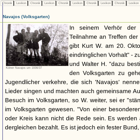
Chronik
Lexikon
Chronik
Lexikon
Chronik
Lexikon
Chronik
Lexikon
Chronik
Lexikon
Navajos (Volksgarten)
In seinem Verhör der
Teilnahme an Treffen de
gibt Kurt W. am 20. Okto
eindringlichen Vorhalt" - z
und Walter H. "dazu best
Kölner Navajos um 1936/37
den Volksgarten zu geh
Jugendlicher verkehre, die sich 'Navajos' nenn
Lieder singen und machten auch gemeinsame Aus
Besuch im Volksgarten, so W. weiter, sei er "stän
im Volksgarten gewesen. "Von einer besonder
oder Kreis kann nicht die Rede sein. Es werden 
dergleichen bezahlt. Es ist jedoch ein fester Bun