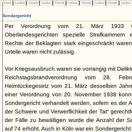
Chronik
Lexikon
Chronik
Lexikon
Chronik
Lexikon
Chronik
Lexikon
Chronik
Lexikon
Sondergericht
Per Verordnung vom 21. März 1933 
Oberlandesgerichten spezielle Strafkammern e
Rechte der Beklagten stark eingeschränkt waren.
Urteile waren nicht zulässig.
Vor Kriegsausbruch waren sie vorrangig mit Deli
Reichstagsbrandverordnung vom 28. Fe
Heimtückegesetz vom 21. März desselben Jahres
einer Verordnung von 20. November 1938 konnte
Sondergericht verhandelt werden, sofern es der 
der Schwere und Verwerflichkeit der Tat“ gerechtf
der Fälle zu bewältigen wurde die Anzahl der 
auf 74 erhöht. Auch in Köln war ein Sondergericht