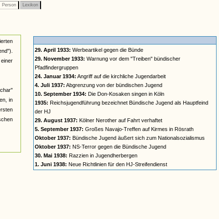
Person
Lexikon
ierten
29. April 1933:
Werbeartikel gegen die Bünde
nd").
29. November 1933:
Warnung vor dem "Treiben" bündischer
einer
Pfadfindergruppen
24. Januar 1934:
Angriff auf die kirchliche Jugendarbeit
4. Juli 1937:
Abgrenzung von der bündischen Jugend
char"
10. September 1934:
Die Don-Kosaken singen in Köln
n, in
1935:
Reichsjugendführung bezeichnet Bündische Jugend als Hauptfeind
ersten
der HJ
ischen
29. August 1937:
Kölner Nerother auf Fahrt verhaftet
5. September 1937:
Großes Navajo-Treffen auf Kirmes in Rösrath
Oktober 1937:
Bündische Jugend äußert sich zum Nationalsozialismus
Oktober 1937:
NS-Terror gegen die Bündische Jugend
30. Mai 1938:
Razzien in Jugendherbergen
1. Juni 1938:
Neue Richtlinien für den HJ-Streifendienst