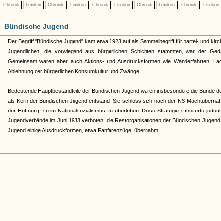
Chronik
Lexikon
Chronik
Lexikon
Chronik
Lexikon
Chronik
Lexikon
Chronik
Lexikon
Bündische Jugend
Der Begriff "Bündische Jugend" kam etwa 1923 auf als Sammelbegriff für partei- und 
Jugendlichen, die vorwiegend aus bürgerlichen Schichten stammten, war der Geda
Gemeinsam waren aber auch Aktions- und Ausdrucksformen wie Wanderfahrten, Lage
Ablehnung der bürgerlichen Konsumkultur und Zwänge.
Bedeutende Hauptbestandteile der Bündischen Jugend waren insbesondere die Bünde d
als Kern der Bündischen Jugend entstand. Sie schloss sich nach der NS-Machtüberna
der Hoffnung, so im Nationalsozialismus zu überleben. Diese Strategie scheiterte jed
Jugendverbände im Juni 1933 verboten, die Restorganisationen der Bündischen Jugend 193
Jugend einige Ausdruckformen, etwa Fanfarenzüge, übernahm.