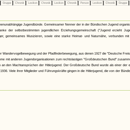
Gruppe
Chronik
Lexikon
Chronik
Lexikon
Chronik
Person
Lexikon
Chronik
Gruppe
kirchenunabhängige Jugendbünde. Gemeinsamer Nenner der in der Bündischen Jugend organis
nke der selbstbestimmten jugendlichen Erziehungsgemeinschaft ("Jugend erzieht Juge
r, gemeinsames Musizieren, sowie eine starke Heimat- und Naturnähe, verbunden mit 
er Wandervogelbewegung und der Pfadfinderbewegung, aus denen 1927 die "Deutsche Freis
hme mit anderen Jugendorganisationen zum rechtslastigen "Großdeutschen Bund" zusamme
och an den Machtansprüchen der Hitlerjugend. Der Großdeutsche Bund wurde als einer der 
6. Viele ihrer Mitglieder und Führungskräfte gingen in die Hitlerjugend, die von der Bünd