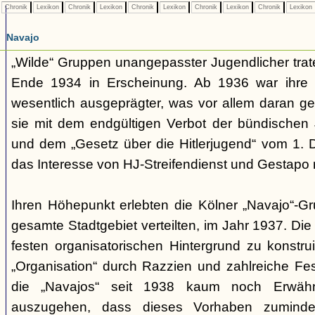
Chronik
Lexikon
Chronik
Lexikon
Chronik
Lexikon
Chronik
Lexikon
Chronik
Lexikon
Navajo
„Wilde“ Gruppen unangepasster Jugendlicher trate
Ende 1934 in Erscheinung. Ab 1936 war ihre 
wesentlich ausgeprägter, was vor allem daran ge
sie mit dem endgültigen Verbot der bündischen
und dem „Gesetz über die Hitlerjugend“ vom 1. 
das Interesse von HJ-Streifendienst und Gestapo 
Ihren Höhepunkt erlebten die Kölner „Navajo“-Gr
gesamte Stadtgebiet verteilten, im Jahr 1937. Di
festen organisatorischen Hintergrund zu konstru
„Organisation“ durch Razzien und zahlreiche F
die „Navajos“ seit 1938 kaum noch Erwähn
auszugehen, dass dieses Vorhaben zumindes