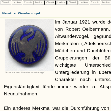
Chronik
Lexikon
Chronik
Lexikon
Chronik
Lexikon
Chronik
Lexikon
Chronik
Lexikon
Nerother Wandervogel
Im Januar 1921 wurde d
von Robert Oelbermann, 
Altwandervögel, gegrün
Merkmalen („Adelsherrsc
Mädchen und Durchführu
Gruppierungen der Bü
wichtigste Untersc
Untergliederung in über
Abzeichen des "Nerother Wandervogel"
Charakter nach untersc
Eigenständigkeit führte immer wieder zu Abs
Neuaufnahmen.
Ein anderes Merkmal war die Durchführung von 