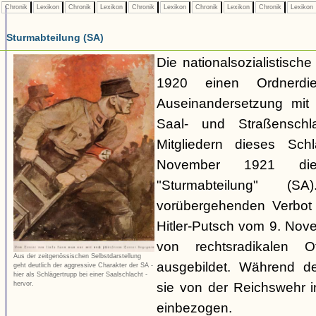
Chronik
Lexikon
Chronik
Lexikon
Chronik
Lexikon
Chronik
Lexikon
Chronik
Lexikon
Sturmabteilung (SA)
Die nationalsozialistisch
1920 einen Ordnerdi
Auseinandersetzung mit 
Saal- und Straßenschl
Mitgliedern dieses Sch
November 1921 die 
"Sturmabteilung" 
vorübergehenden Verbot
Hitler-Putsch vom 9. No
von rechtsradikalen Of
Aus der zeitgenössischen Selbstdarstellung
ausgebildet. Während d
geht deutlich der aggressive Charakter der SA -
hier als Schlägertrupp bei einer Saalschlacht -
sie von der Reichswehr i
hervor.
einbezogen.