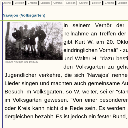
Chronik
Lexikon
Chronik
Lexikon
Chronik
Lexikon
Chronik
Lexikon
Chronik
Lexikon
Navajos (Volksgarten)
In seinem Verhör der
Teilnahme an Treffen de
gibt Kurt W. am 20. Okto
eindringlichen Vorhalt" - z
und Walter H. "dazu best
Kölner Navajos um 1936/37
den Volksgarten zu geh
Jugendlicher verkehre, die sich 'Navajos' nenn
Lieder singen und machten auch gemeinsame Aus
Besuch im Volksgarten, so W. weiter, sei er "stän
im Volksgarten gewesen. "Von einer besonder
oder Kreis kann nicht die Rede sein. Es werden 
dergleichen bezahlt. Es ist jedoch ein fester Bun