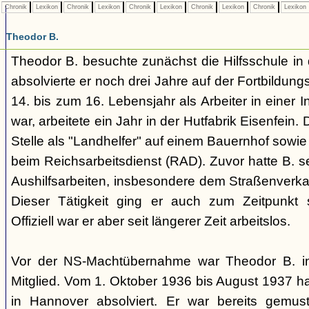
Chronik
Lexikon
Chronik
Lexikon
Chronik
Lexikon
Chronik
Lexikon
Chronik
Lexikon
Theodor B.
Theodor B. besuchte zunächst die Hilfsschule in
absolvierte er noch drei Jahre auf der Fortbildu
14. bis zum 16. Lebensjahr als Arbeiter in einer In
war, arbeitete ein Jahr in der Hutfabrik Eisenfein. D
Stelle als "Landhelfer" auf einem Bauernhof sowie
beim Reichsarbeitsdienst (RAD). Zuvor hatte B. s
Aushilfsarbeiten, insbesondere dem Straßenverkauf
Dieser Tätigkeit ging er auch zum Zeitpunkt
Offiziell war er aber seit längerer Zeit arbeitslos.
Vor der NS-Machtübernahme war Theodor B. in
Mitglied. Vom 1. Oktober 1936 bis August 1937 h
in Hannover absolviert. Er war bereits gemust