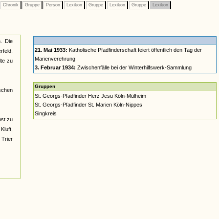
Chronik
Gruppe
Person
Lexikon
Gruppe
Lexikon
Gruppe
Lexikon
. Die
21. Mai 1933:
Katholische Pfadfinderschaft feiert öffentlich den Tag der
rfeld.
Marienverehrung
lte zu
3. Februar 1934:
Zwischenfälle bei der Winterhilfswerk-Sammlung
Gruppen
schen
St. Georgs-Pfadfinder Herz Jesu Köln-Mülheim
St. Georgs-Pfadfinder St. Marien Köln-Nippes
Singkreis
hst zu
luft,
Trier