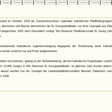
Gruppe
Chronik
Lexikon
Chronik
Lexikon
Chronik
Person
Lexikon
Chronik
Lexikon
tstand im Oktober 1929 als Zusammenschluss regionaler katholischer Pfadfindergruppen
uft, Abzeichen und Banner übernehmen die St. Georgspfadfinder von ihrer Urgruppe aus Elbe
 eingerichtet, 1932 nach Düsseldorf verlegt. Die Deutsche Pfadfinderschaft St. Georg zäh
n.
minierende Katholische Jugendvereinigung begegnete der Entwicklung eines katholi
uppe wurde zunächst nur auf Probe aufgenommen.
lich erschwerten, gelang es der Verbandsleitung, die ihre katholische Organisation zunäc
ch 13.000 Jungen in 459 Stämmen St.-Georgspfadfinder. Im gleichen Jahr wurden jedoch K
 darauf wurden von der Gestapo die Landespfadfinderschaften Münster, Paderborn und 
hr 1938.