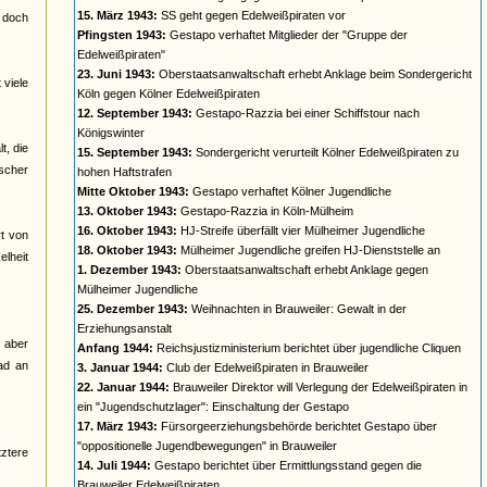
15. März 1943:
SS geht gegen Edelweißpiraten vor
t doch
Pfingsten 1943:
Gestapo verhaftet Mitglieder der "Gruppe der
Edelweißpiraten"
23. Juni 1943:
Oberstaatsanwaltschaft erhebt Anklage beim Sondergericht
 viele
Köln gegen Kölner Edelweißpiraten
12. September 1943:
Gestapo-Razzia bei einer Schiffstour nach
Königswinter
t, die
15. September 1943:
Sondergericht verurteilt Kölner Edelweißpiraten zu
ischer
hohen Haftstrafen
Mitte Oktober 1943:
Gestapo verhaftet Kölner Jugendliche
13. Oktober 1943:
Gestapo-Razzia in Köln-Mülheim
16. Oktober 1943:
HJ-Streife überfällt vier Mülheimer Jugendliche
t von
18. Oktober 1943:
Mülheimer Jugendliche greifen HJ-Dienststelle an
elheit
1. Dezember 1943:
Oberstaatsanwaltschaft erhebt Anklage gegen
Mülheimer Jugendliche
25. Dezember 1943:
Weihnachten in Brauweiler: Gewalt in der
Erziehungsanstalt
 aber
Anfang 1944:
Reichsjustizministerium berichtet über jugendliche Cliquen
ad an
3. Januar 1944:
Club der Edelweißpiraten in Brauweiler
22. Januar 1944:
Brauweiler Direktor will Verlegung der Edelweißpiraten in
ein "Jugendschutzlager": Einschaltung der Gestapo
17. März 1943:
Fürsorgeerziehungsbehörde berichtet Gestapo über
"oppositionelle Jugendbewegungen" in Brauweiler
tztere
14. Juli 1944:
Gestapo berichtet über Ermittlungsstand gegen die
Brauweiler Edelweißpiraten