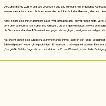
Die zunehmende Zerstörung des Lebensumfelds und die damit einhergehende Auflösung 
in einer Welt aufwuchsen, die ihnen in mehrfacher Hinsicht keine Grenzen, aber auch ke
Angst spielte eine immer geringere Rolle. Wer tagtäglich den Tod vor Augen hatte, verl
sehr unterschiedliche Menschen und Gruppen, die eins gemein hatten: Sie waren untergeta
die Gestapo und andere NS-Institutionen gegen sie vorgingen, so rigoros verteidigten 
Außerdem lösten sich Gruppenzusammenhänge immer stärker auf. Ende September 19
Edelweißpiraten“ wegen „kriegswichtiger“ Ermittlungen zurückgestellt würden. Den ent
„Der größte Teil der Jugendlichen befindet sich z.Zt. am Westwall, wodurch die Betätigun