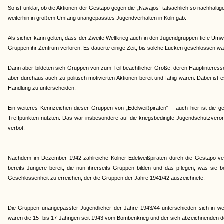
So ist unklar, ob die Aktionen der Gestapo gegen die „Navajos“ tatsächlich so nachhaltig
weiterhin in großem Umfang unangepasstes Jugendverhalten in Köln gab.
Als sicher kann gelten, dass der Zweite Weltkrieg auch in den Jugendgruppen tiefe Umw
Gruppen ihr Zentrum verloren. Es dauerte einige Zeit, bis solche Lücken geschlossen wa
Dann aber bildeten sich Gruppen von zum Teil beachtlicher Größe, deren Hauptinteress
aber durchaus auch zu politisch motivierten Aktionen bereit und fähig waren. Dabei ist 
Handlung zu unterscheiden.
Ein weiteres Kennzeichen dieser Gruppen von „Edelweißpiraten“ – auch hier ist die 
Treffpunkten nutzten. Das war insbesondere auf die kriegsbedingte Jugendschutzveror
verbot.
Nachdem im Dezember 1942 zahlreiche Kölner Edelweißpiraten durch die Gestapo ver
bereits Jüngere bereit, die nun ihrerseits Gruppen bilden und das pflegen, was sie
Geschlossenheit zu erreichen, der die Gruppen der Jahre 1941/42 auszeichnete.
Die Gruppen unangepasster Jugendlicher der Jahre 1943/44 unterschieden sich in wese
waren die 15- bis 17-Jährigen seit 1943 vom Bombenkrieg und der sich abzeichnenden d