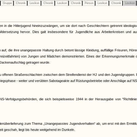
Gruppe
Chronik
Lexikon
Chronik
Lexikon
Chronik
Person
Lexikon
Chronik
Lexikon
chen in die Hitlerjugend hineinzuzwängen, um sie dort nach Geschlechtern getrennt ideologi
d Widersetzung hervor. Dies galt insbesondere für Jugendliche aus Arbeiterkreisen und a
f, die ihre unangepasste Haltung durch betont lässige Kleidung, auffällige Frisuren, Hör
eizeitfahrten) von Jungen und Mädchen demonstrierten. Eines der Erkennungsmerkmale d
 Jackenaufschlag getragen wurde.
 zu offenen Straßenschlachten zwischen dem Streifendienst der HJ und den Jugendgruppen. 
dkriegsphase - weiter und verübten Sabotageakte auf Rüstungsbetriebe oder Anschläge auf 
S-Verfolgungsbehörden, die sich beispielsweise 1944 in der Herausgabe von "Richtlinie
llenüberlieferung zum Thema „Unangepasstes Jugendverhalten“ ab, um erst mit den Ermitt
it geschah, liegt bis heute weitgehend im Dunkeln.