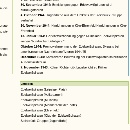
30. September 1944:
Ermittlungen gegen Edelwewißpiraten wird
, die
zurückgefahren
4. Oktober 1944:
Jugendliche aus dem Umkreis der Steinbrück-Gruppe
verhaftet
monate
10. November 1944:
Hinrichtungen in Köln-Ehrenfeld Hinrichtungen in Köln-
Ehrenfeld
s, wie
13. Januar 1944:
Gerichtsverhandlung gegen Mülheimer Edelweißpiraten
wegen "bündischer Betätigung"
Oktober 1944:
Fremdwahrnehmung der Edelweißpiraten: Skepsis bei
annte
amerikanischen Nachrichtenoffizieren 1944/45
h ein:
Dezember 1944:
Kontroverse Beurteilung der Edelweißpiraten im britischen
Außenministerium
7. November 1943:
Kölner Richter gibt Lagebericht zu Kölner
Edelweißpiraten
Gruppen
Edelweißpiraten (Leipziger Platz)
Edelweißpiraten (Volksgarten)
Edelweißpiraten (Mülheim)
Edelweißpiraten (Manderscheider Platz)
Edelweißpiraten (Ehrenfeld)
Edelweißpiraten (Club der Edelweißpiraten)
Steinbrück-Gruppe (Jugendliche)