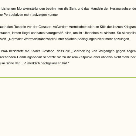
bisheriger Moralvorstellungen bestimmten die Sicht und das Handeln der Heranwachsenden
ine Perspektiven mehr aufzeigen konnte.
or auch den Respekt vor der Gestapo. Außerdem vermischten sich im Köln der letzten Kriegs
ucht, lebten illegal und taten naturgemäß alles, um ihr Überleben zu sichern. So skrupello
sie sich. „Normale“ Wertmaßstäbe waren unter solchen Bedingungen nicht mehr anzulegen.
44 berichtete die Kölner Gestapo, dass die „Bearbeitung von Vorgängen gegen sogen
sprechenden Handlungsbedarf schätzte sie zu diesem Zeitpunkt aber ohnehin nicht mehr hoc
g im Sinne der E.P. merklich nachgelassen hat.“