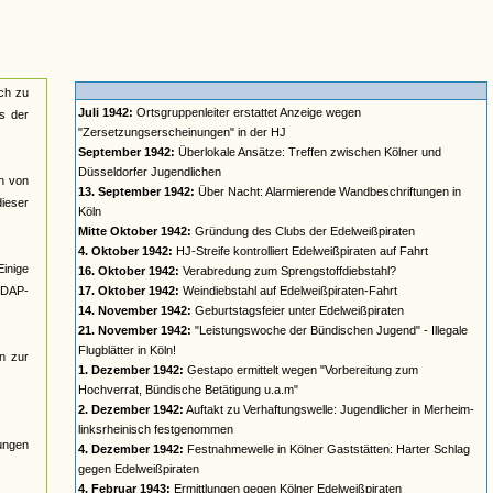
sch zu
Juli 1942:
Ortsgruppenleiter erstattet Anzeige wegen
us der
"Zersetzungserscheinungen" in der HJ
September 1942:
Überlokale Ansätze: Treffen zwischen Kölner und
Düsseldorfer Jugendlichen
en von
13. September 1942:
Über Nacht: Alarmierende Wandbeschriftungen in
ieser
Köln
Mitte Oktober 1942:
Gründung des Clubs der Edelweißpiraten
4. Oktober 1942:
HJ-Streife kontrolliert Edelweißpiraten auf Fahrt
Einige
16. Oktober 1942:
Verabredung zum Sprengstoffdiebstahl?
NSDAP-
17. Oktober 1942:
Weindiebstahl auf Edelweißpiraten-Fahrt
14. November 1942:
Geburtstagsfeier unter Edelweißpiraten
21. November 1942:
"Leistungswoche der Bündischen Jugend" - Illegale
Flugblätter in Köln!
n zur
1. Dezember 1942:
Gestapo ermittelt wegen "Vorbereitung zum
Hochverrat, Bündische Betätigung u.a.m"
2. Dezember 1942:
Auftakt zu Verhaftungswelle: Jugendlicher in Merheim-
linksrheinisch festgenommen
lungen
4. Dezember 1942:
Festnahmewelle in Kölner Gaststätten: Harter Schlag
gegen Edelweißpiraten
4. Februar 1943:
Ermittlungen gegen Kölner Edelweißpiraten