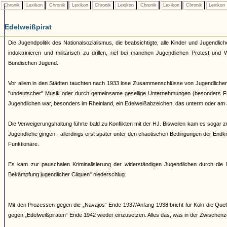
Chronik
Lexikon
Chronik
Lexikon
Chronik
Lexikon
Chronik
Lexikon
Chronik
Lexikon
Edelweißpirat
Die Jugendpolitik des Nationalsozialismus, die beabsichtigte, alle Kinder und Jugendli
indoktrinieren und militärisch zu drillen, rief bei manchen Jugendlichen Protest un
Bündischen Jugend.
Vor allem in den Städten tauchten nach 1933 lose Zusammenschlüsse von Jugendlichen au
"undeutscher" Musik oder durch gemeinsame gesellige Unternehmungen (besonders Fr
Jugendlichen war, besonders im Rheinland, ein Edelweißabzeichen, das unterm oder am
Die Verweigerungshaltung führte bald zu Konflikten mit der HJ. Bisweilen kam es sogar
Jugendliche gingen - allerdings erst später unter den chaotischen Bedingungen der En
Funktionäre.
Es kam zur pauschalen Kriminalisierung der widerständigen Jugendlichen durch die N
Bekämpfung jugendlicher Cliquen" niederschlug.
Mit den Prozessen gegen die „Navajos“ Ende 1937/Anfang 1938 bricht für Köln die Que
gegen „Edelweißpiraten“ Ende 1942 wieder einzusetzen. Alles das, was in der Zwischenze