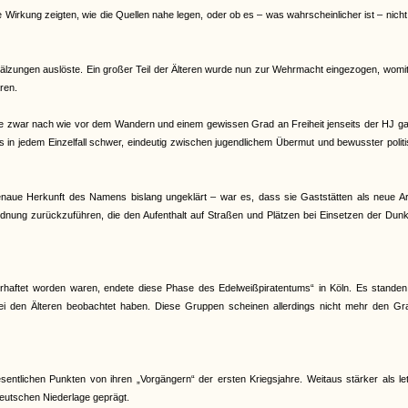
e Wirkung zeigten, wie die Quellen nahe legen, oder ob es – was wahrscheinlicher ist – nich
älzungen auslöste. Ein großer Teil der Älteren wurde nun zur Wehrmacht eingezogen, womit
ren.
e zwar nach wie vor dem Wandern und einem gewissen Grad an Freiheit jenseits der HJ gal
es in jedem Einzelfall schwer, eindeutig zwischen jugendlichem Übermut und bewusster polit
genaue Herkunft des Namens bislang ungeklärt – war es, dass sie Gaststätten als neue Ar
dnung zurückzuführen, die den Aufenthalt auf Straßen und Plätzen bei Einsetzen der Dunk
haftet worden waren, endete diese Phase des Edelweißpiratentums“ in Köln. Es standen
 bei den Älteren beobachtet haben. Diese Gruppen scheinen allerdings nicht mehr den Gr
ntlichen Punkten von ihren „Vorgängern“ der ersten Kriegsjahre. Weitaus stärker als le
eutschen Niederlage geprägt.