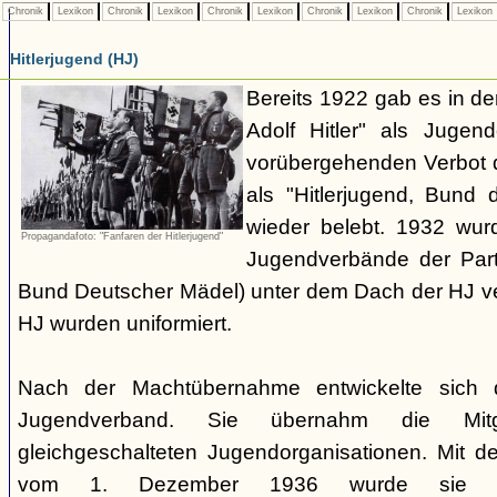
Chronik
Lexikon
Chronik
Lexikon
Chronik
Lexikon
Chronik
Lexikon
Chronik
Lexikon
Hitlerjugend (HJ)
Bereits 1922 gab es in 
Adolf Hitler" als Jugen
vorübergehenden Verbot d
als "Hitlerjugend, Bund 
wieder belebt. 1932 wurd
Propagandafoto: "Fanfaren der Hitlerjugend"
Jugendverbände der Part
Bund Deutscher Mädel) unter dem Dach der HJ vere
HJ wurden uniformiert.
Nach der Machtübernahme entwickelte sich 
Jugendverband. Sie übernahm die Mitgl
gleichgeschalteten Jugendorganisationen. Mit 
vom 1. Dezember 1936 wurde sie zu