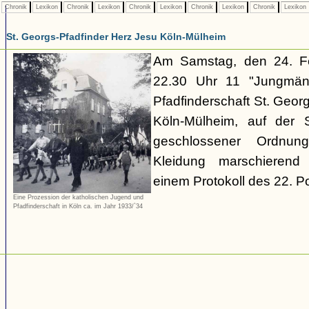
Chronik
Lexikon
Chronik
Lexikon
Chronik
Lexikon
Chronik
Lexikon
Chronik
Lexikon
St. Georgs-Pfadfinder Herz Jesu Köln-Mülheim
Am Samstag, den 24. F
22.30 Uhr 11 "Jungmän
Pfadfinderschaft St. Geor
Köln-Mülheim, auf der S
geschlossener Ordnung
Kleidung marschierend 
einem Protokoll des 22. Po
Eine Prozession der katholischen Jugend und
Pfadfinderschaft in Köln ca. im Jahr 1933/`34