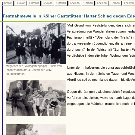
Chronik
Lexikon
Chronik
Lexikon
Chronik
Lexikon
Chronik
Lexikon
Chronik
Lexikon
Festnahmewelle in Kölner Gaststätten: Harter Schlag gegen Ede
"Auf Grund von Feststellungen, dass sich e
Verabredung von Wanderfahrten zusammenfand
Fachjargon heißt - "Überholung der Treffs" in
dort anwesenden Jugendlichen, die an einem 
durchsucht". In der Wirtschaft "Zur harten
Verdächtige in den elterlichen Wohnungen fest
Mitglieder der "Volksgartengruppe". Viele von
Unter den Inhaftierten, die sonst ausschließl
Ihnen wurden am 4. Dezember 1942
aus Nippes. In den nächsten Tagen und Woche
festgenommen.
Allerdings soll es noch lange dauern, bis die An
Gegen die übrigen zwischenzeitlich freigelass
Verfahren einzuleiten, wozu es nach Lage d
eingezogen, die Mädchen treten nicht mehr in 