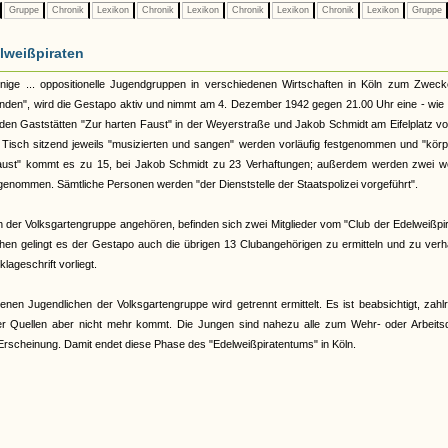
Gruppe
Chronik
Lexikon
Chronik
Lexikon
Chronik
Lexikon
Chronik
Lexikon
Gruppe
lweißpiraten
inige ... oppositionelle Jugendgruppen in verschiedenen Wirtschaften in Köln zum Zweck
en", wird die Gestapo aktiv und nimmt am 4. Dezember 1942 gegen 21.00 Uhr eine - wie 
 den Gaststätten "Zur harten Faust" in der Weyerstraße und Jakob Schmidt am Eifelplatz vo
Tisch sitzend jeweils "musizierten und sangen" werden vorläufig festgenommen und "körp
 Faust" kommt es zu 15, bei Jakob Schmidt zu 23 Verhaftungen; außerdem werden zwei we
genommen. Sämtliche Personen werden "der Dienststelle der Staatspolizei vorgeführt".
ich der Volksgartengruppe angehören, befinden sich zwei Mitglieder vom "Club der Edelweißpi
n gelingt es der Gestapo auch die übrigen 13 Clubangehörigen zu ermitteln und zu verha
klageschrift vorliegt.
enen Jugendlichen der Volksgartengruppe wird getrennt ermittelt. Es ist beabsichtigt, zahl
er Quellen aber nicht mehr kommt. Die Jungen sind nahezu alle zum Wehr- oder Arbeitsd
Erscheinung. Damit endet diese Phase des "Edelweißpiratentums" in Köln.