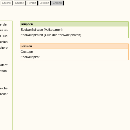
Chronik
Gruppe
Person
Lexikon
Chronik
Gruppen
e der
Edelweißpiraten (Volksgarten)
es im
Edelweißpiraten (Club der Edelweißpiraten)
r. Die
erlich
Lexikon
itere
Gestapo
Edelweißpirat
raten"
ften.
reiche
ienst