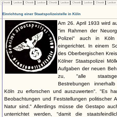
Chronik
Lexikon
Chronik
Lexikon
Chronik
Lexikon
Chronik
Lexikon
Chronik
Lexikon
Einrichtung einer Staatspolizeistelle in Köln
Am 26. April 1933 wird au
"im Rahmen der Neuorgan
Polizei" auch in Köln e
eingerichtet. In einem 
des Oberbergischen Kreise
Kölner Staatspolizei Möl
Aufgaben der neuen Behör
zu, "alle staatsgefä
Bestrebungen innerhalb
Köln zu erforschen und auszuwerten". "Es ha
Beobachtungen und Feststellungen politischer Art,
Natur sind." Allerdings müsse die Gestapo auc
unterrichtet werden, "damit die staatsfeind