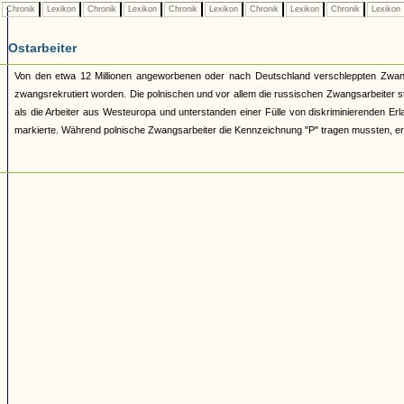
Chronik
Lexikon
Chronik
Lexikon
Chronik
Lexikon
Chronik
Lexikon
Chronik
Lexikon
Ostarbeiter
Von den etwa 12 Millionen angeworbenen oder nach Deutschland verschleppten Zwangsa
zwangsrekrutiert worden. Die polnischen und vor allem die russischen Zwangsarbeiter s
als die Arbeiter aus Westeuropa und unterstanden einer Fülle von diskriminierenden Erl
markierte. Während polnische Zwangsarbeiter die Kennzeichnung "P" tragen mussten, erh