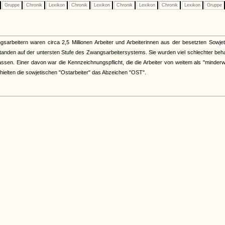
Gruppe
Chronik
Lexikon
Chronik
Lexikon
Chronik
Lexikon
Chronik
Lexikon
Gruppe
rbeitern waren circa 2,5 Millionen Arbeiter und Arbeiterinnen aus der besetzten Sowjet
tanden auf der untersten Stufe des Zwangsarbeitersystems. Sie wurden viel schlechter beh
assen. Einer davon war die Kennzeichnungspflicht, die die Arbeiter von weitem als "minderw
ielten die sowjetischen "Ostarbeiter" das Abzeichen "OST".