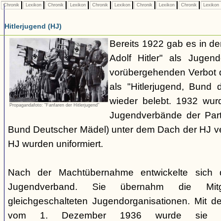
Chronik
Lexikon
Chronik
Lexikon
Chronik
Lexikon
Chronik
Lexikon
Chronik
Lexikon
Hitlerjugend (HJ)
Bereits 1922 gab es in 
Adolf Hitler" als Jugen
vorübergehenden Verbot d
als "Hitlerjugend, Bund 
wieder belebt. 1932 wurd
Propagandafoto: "Fanfaren der Hitlerjugend"
Jugendverbände der Part
Bund Deutscher Mädel) unter dem Dach der HJ vere
HJ wurden uniformiert.
Nach der Machtübernahme entwickelte sich 
Jugendverband. Sie übernahm die Mitgl
gleichgeschalteten Jugendorganisationen. Mit 
vom 1. Dezember 1936 wurde sie zu