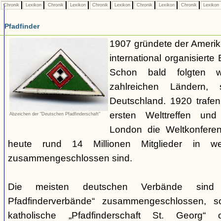
Chronik
Lexikon
Chronik
Lexikon
Chronik
Lexikon
Chronik
Lexikon
Chronik
Lexikon
Pfadfinder
1907 gründete der Amerik
international organisiert
Schon bald folgten w
zahlreichen Ländern
Deutschland. 1920 trafen
ersten Welttreffen un
Abzeichen der "Deutschen Pfadfinderschaft"
London die Weltkonferen
heute rund 14 Millionen Mitglieder in w
zusammengeschlossen sind.
Die meisten deutschen Verbände sind
Pfadfinderverbände“ zusammengeschlossen, 
katholische „Pfadfinderschaft St. Georg