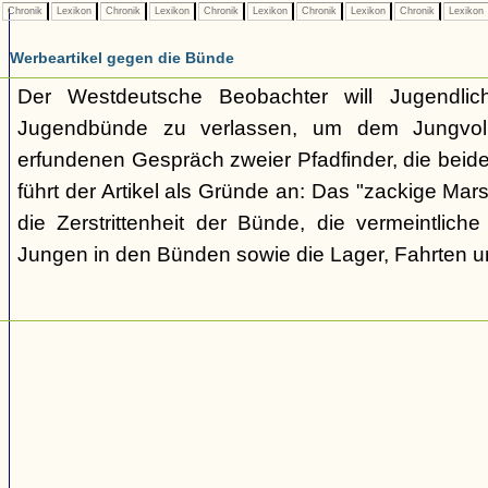
Chronik
Lexikon
Chronik
Lexikon
Chronik
Lexikon
Chronik
Lexikon
Chronik
Lexikon
Werbeartikel gegen die Bünde
Der Westdeutsche Beobachter will Jugendli
Jugendbünde zu verlassen, um dem Jungvolk
erfundenen Gespräch zweier Pfadfinder, die beid
führt der Artikel als Gründe an: Das "zackige Mars
die Zerstrittenheit der Bünde, die vermeintlich
Jungen in den Bünden sowie die Lager, Fahrten 